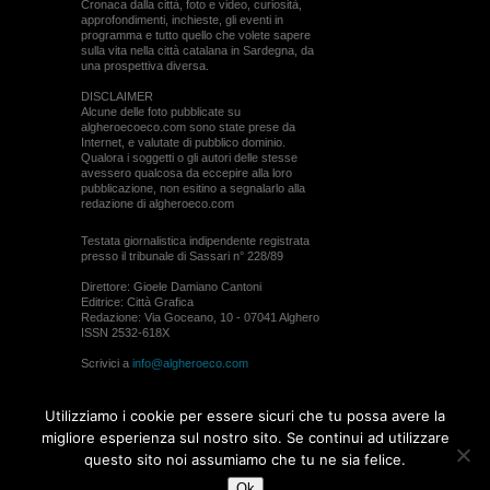
Cronaca dalla città, foto e video, curiosità,
approfondimenti, inchieste, gli eventi in
programma e tutto quello che volete sapere
sulla vita nella città catalana in Sardegna, da
una prospettiva diversa.
DISCLAIMER
Alcune delle foto pubblicate su
algheroecoeco.com sono state prese da
Internet, e valutate di pubblico dominio.
Qualora i soggetti o gli autori delle stesse
avessero qualcosa da eccepire alla loro
pubblicazione, non esitino a segnalarlo alla
redazione di algheroeco.com
Testata giornalistica indipendente registrata
presso il tribunale di Sassari n° 228/89
Direttore: Gioele Damiano Cantoni
Editrice: Città Grafica
Redazione: Via Goceano, 10 - 07041 Alghero
ISSN 2532-618X
Scrivici a
info@algheroeco.com
Webmaster:
WebRiver
Utilizziamo i cookie per essere sicuri che tu possa avere la
© ALGHERO ECO Riproduzione solo con il
migliore esperienza sul nostro sito. Se continui ad utilizzare
permesso di algheroeco.com
questo sito noi assumiamo che tu ne sia felice.
Ok