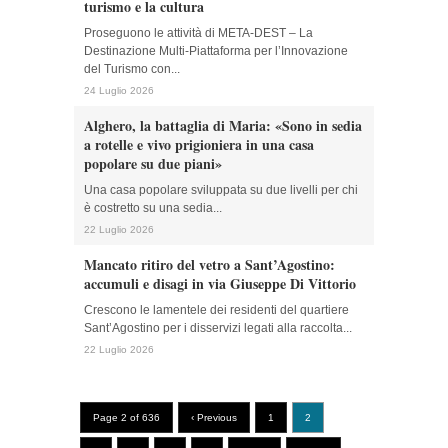
turismo e la cultura
Proseguono le attività di META-DEST – La
Destinazione Multi-Piattaforma per l’Innovazione
del Turismo con...
24 Luglio 2026
Alghero, la battaglia di Maria: «Sono in sedia
a rotelle e vivo prigioniera in una casa
popolare su due piani»
Una casa popolare sviluppata su due livelli per chi
è costretto su una sedia...
22 Luglio 2026
Mancato ritiro del vetro a Sant’Agostino:
accumuli e disagi in via Giuseppe Di Vittorio
Crescono le lamentele dei residenti del quartiere
Sant’Agostino per i disservizi legati alla raccolta...
22 Luglio 2026
Page 2 of 636
‹ Previous
1
2