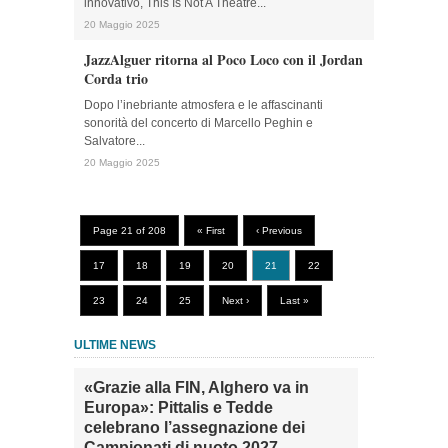
innovativo, This Is Not A Theatre...
20 Maggio 2025
JazzAlguer ritorna al Poco Loco con il Jordan
Corda trio
Dopo l’inebriante atmosfera e le affascinanti
sonorità del concerto di Marcello Peghin e
Salvatore...
20 Maggio 2025
Page 21 of 208
« First
‹ Previous
17
18
19
20
21
22
23
24
25
Next ›
Last »
ULTIME NEWS
«Grazie alla FIN, Alghero va in
Europa»: Pittalis e Tedde
celebrano l’assegnazione dei
Campionati di nuoto 2027