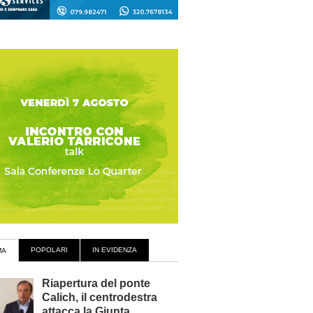
POPOLARI
IN EVIDENZA
MA
Riapertura del ponte
Calich, il centrodestra
attacca la Giunta