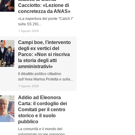
Cacciotto: «Lezione di
concretezza da ANAS»
«La riapertura del ponte “Calich I”
sulla SS 291...
7 Agosto 2026
Campi boe, l’intervento
degli ex vertici del
Parco: «Non si riscriva
la storia degli atti
amministrativi»
Il dibattito politico cittadino
sull’Area Marina Protetta e sulla...
7 Agosto 2026
Addio ad Eleonora
Carta: il cordoglio dei
Comitati per il centro
storico e il suolo
pubblico
La comunità e il mondo del
volontariato locale piangono...