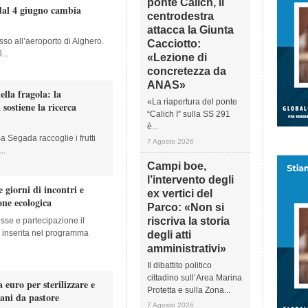
ponte Calich, il
dal 4 giugno cambia
centrodestra
attacca la Giunta
sso all’aeroporto di Alghero.
Cacciotto:
...
«Lezione di
concretezza da
ANAS»
ella fragola: la
«La riapertura del ponte
 sostiene la ricerca
“Calich I” sulla SS 291
è...
a Segada raccoglie i frutti
7 Agosto 2026
..
Campi boe,
l’intervento degli
 giorni di incontri e
ex vertici del
one ecologica
Parco: «Non si
riscriva la storia
sse e partecipazione il
va inserita nel programma
degli atti
amministrativi»
Il dibattito politico
cittadino sull’Area Marina
euro per sterilizzare e
Protetta e sulla Zona...
cani da pastore
7 Agosto 2026