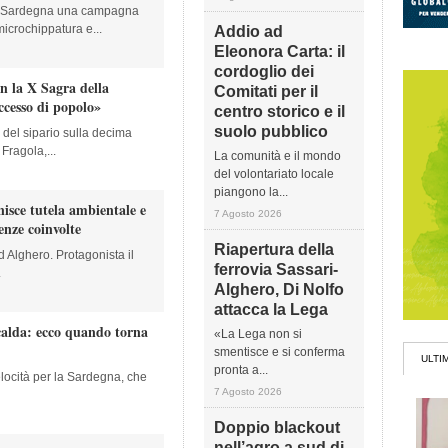
lla Sardegna una campagna
microchippatura e...
Addio ad
Eleonora Carta: il
cordoglio dei
on la X Sagra della
Comitati per il
ccesso di popolo»
centro storico e il
suolo pubblico
 del sipario sulla decima
Fragola,...
La comunità e il mondo
del volontariato locale
piangono la...
nisce tutela ambientale e
7 Agosto 2026
lenze coinvolte
Riapertura della
ad Alghero. Protagonista il
ferrovia Sassari-
.
Alghero, Di Nolfo
attacca la Lega
calda: ecco quando torna
«La Lega non si
smentisce e si conferma
ULTI
pronta a...
locità per la Sardegna, che
7 Agosto 2026
Doppio blackout
nell’agro a sud di