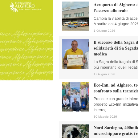
Aeroporto di Alghero: 
l’accesso allo scalo
Cambia la viabilità di acce
A partire dal 4 giugno 2026
1 Giugno 2026
Il successo della Sagra d
solidarietà di Sa Segada
medica
La Sagra della fragola di S
più importanti, quelli legati.
1 Giugno 2026
Eco-Inn, ad Alghero, tre
confronto sulla transizi
Procede con grande intere
progetto Eco-Inn, iniziati
Interreg...
30 Maggio 2026
Nord Sardegna, 400mila 
microchippare gratis i 