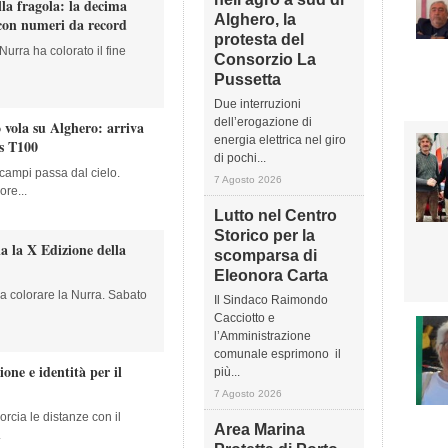
lla fragola: la decima
Alghero, la
 con numeri da record
protesta del
 Nurra ha colorato il fine
Consorzio La
Pussetta
Due interruzioni
dell’erogazione di
 vola su Alghero: arriva
energia elettrica nel giro
as T100
di pochi...
i campi passa dal cielo.
7 Agosto 2026
ore...
Lutto nel Centro
Storico per la
ia la X Edizione della
scomparsa di
Eleonora Carta
a a colorare la Nurra. Sabato
Il Sindaco Raimondo
Cacciotto e
l’Amministrazione
comunale esprimono il
ione e identità per il
più...
7 Agosto 2026
orcia le distanze con il
Area Marina
.