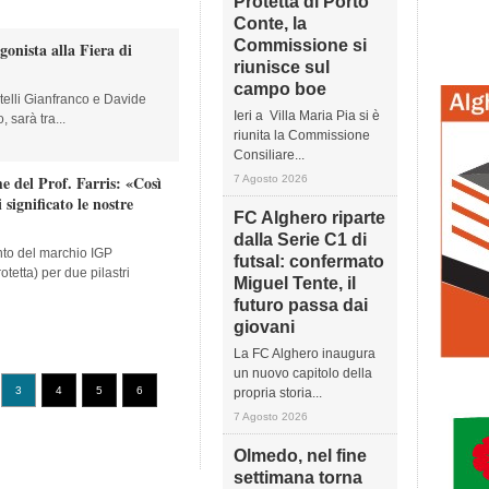
Protetta di Porto
Conte, la
Commissione si
gonista alla Fiera di
riunisce sul
campo boe
atelli Gianfranco e Davide
Ieri a Villa Maria Pia si è
 sarà tra...
riunita la Commissione
Consiliare...
e del Prof. Farris: «Così
7 Agosto 2026
 significato le nostre
FC Alghero riparte
dalla Serie C1 di
ento del marchio IGP
futsal: confermato
tetta) per due pilastri
Miguel Tente, il
futuro passa dai
giovani
La FC Alghero inaugura
un nuovo capitolo della
3
4
5
6
propria storia...
7 Agosto 2026
Olmedo, nel fine
settimana torna