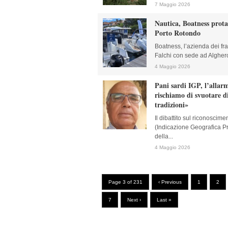
7 Maggio 2026
Nautica, Boatness prota
Porto Rotondo
Boatness, l’azienda dei fr
Falchi con sede ad Alghero,
4 Maggio 2026
Pani sardi IGP, l’allarm
rischiamo di svuotare di
tradizioni»
Il dibattito sul riconoscim
(Indicazione Geografica Pro
della...
4 Maggio 2026
Page 3 of 231
‹ Previous
1
2
7
Next ›
Last »