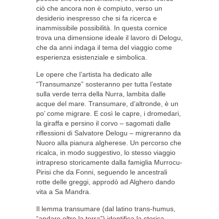
ciò che ancora non è compiuto, verso un
desiderio inespresso che si fa ricerca e
inammissibile possibilità. In questa cornice
trova una dimensione ideale il lavoro di Delogu,
che da anni indaga il tema del viaggio come
esperienza esistenziale e simbolica.
Le opere che l’artista ha dedicato alle
“Transumanze” sosteranno per tutta l’estate
sulla verde terra della Nurra, lambita dalle
acque del mare. Transumare, d’altronde, è un
po’ come migrare. E così le capre, i dromedari,
la giraffa e persino il corvo – sagomati dalle
riflessioni di Salvatore Delogu – migreranno da
Nuoro alla pianura algherese. Un percorso che
ricalca, in modo suggestivo, lo stesso viaggio
intrapreso storicamente dalla famiglia Murrocu-
Pirisi che da Fonni, seguendo le ancestrali
rotte delle greggi, approdò ad Alghero dando
vita a Sa Mandra.
Il lemma transumare (dal latino trans-humus,
“andare oltre la terra”) identifica la storica