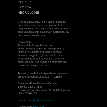
IN ITALIA
IN CITTÀ
NECROLOGIE
Cronaca dalla città, foto e video, curiosità,
approfondimenti, inchieste, gli eventi in
programma e tutto quello che volete sapere
sulla vita nella città catalana in Sardegna, da
una prospettiva diversa.
DISCLAIMER
Alcune delle foto pubblicate su
algheroecoeco.com sono state prese da
Internet, e valutate di pubblico dominio.
Qualora i soggetti o gli autori delle stesse
avessero qualcosa da eccepire alla loro
pubblicazione, non esitino a segnalarlo alla
redazione di algheroeco.com
Testata giornalistica indipendente registrata
presso il tribunale di Sassari n° 228/89
Direttore: Gioele Damiano Cantoni
Editrice: Città Grafica
Redazione: Via Goceano, 10 - 07041 Alghero
ISSN 2532-618X
Scrivici a
info@algheroeco.com
Webmaster:
WebRiver