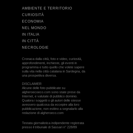
AMBIENTE E TERRITORIO
CURIOSITÀ
ECONOMIA
NEL MONDO
IN ITALIA
IN CITTÀ
NECROLOGIE
Cronaca dalla città, foto e video, curiosità,
approfondimenti, inchieste, gli eventi in
programma e tutto quello che volete sapere
sulla vita nella città catalana in Sardegna, da
una prospettiva diversa.
DISCLAIMER
Alcune delle foto pubblicate su
algheroecoeco.com sono state prese da
Internet, e valutate di pubblico dominio.
Qualora i soggetti o gli autori delle stesse
avessero qualcosa da eccepire alla loro
pubblicazione, non esitino a segnalarlo alla
redazione di algheroeco.com
Testata giornalistica indipendente registrata
presso il tribunale di Sassari n° 228/89