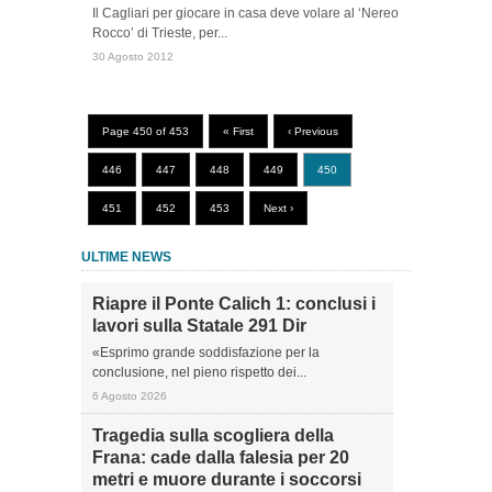
Il Cagliari per giocare in casa deve volare al ‘Nereo
Rocco’ di Trieste, per...
30 Agosto 2012
Page 450 of 453
« First
‹ Previous
446
447
448
449
450
451
452
453
Next ›
ULTIME NEWS
Riapre il Ponte Calich 1: conclusi i
lavori sulla Statale 291 Dir
«Esprimo grande soddisfazione per la
conclusione, nel pieno rispetto dei...
6 Agosto 2026
Tragedia sulla scogliera della
Frana: cade dalla falesia per 20
metri e muore durante i soccorsi