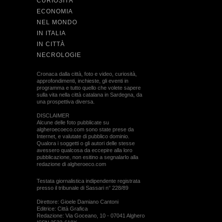
CURIOSITÀ
ECONOMIA
NEL MONDO
IN ITALIA
IN CITTÀ
NECROLOGIE
Cronaca dalla città, foto e video, curiosità,
approfondimenti, inchieste, gli eventi in
programma e tutto quello che volete sapere
sulla vita nella città catalana in Sardegna, da
una prospettiva diversa.
DISCLAIMER
Alcune delle foto pubblicate su
algheroecoeco.com sono state prese da
Internet, e valutate di pubblico dominio.
Qualora i soggetti o gli autori delle stesse
avessero qualcosa da eccepire alla loro
pubblicazione, non esitino a segnalarlo alla
redazione di algheroeco.com
Testata giornalistica indipendente registrata
presso il tribunale di Sassari n° 228/89
Direttore: Gioele Damiano Cantoni
Editrice: Città Grafica
Redazione: Via Goceano, 10 - 07041 Alghero