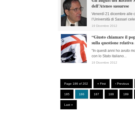
Gli auguri del Rettore 
dell’Ateneo sassarese
Venerdì 21 dicembre alle 
l’Università di Sassari cele
19 Dicembre 2012
“Giusto chiamare il pop
sulla questione relativa
“In questi anni ho avuto m
con lo Stato italiano...
19 Dicembre 2012
Page 186 of 202
« First
‹ Previous
185
186
187
188
189
Last »