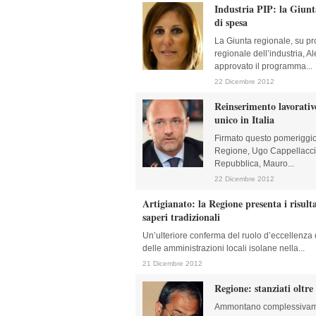
Industria PIP: la Giun
di spesa
La Giunta regionale, su pr
regionale dell’industria, 
approvato il programma...
22 Dicembre 2012
Reinserimento lavorativ
unico in Italia
Firmato questo pomeriggio
Regione, Ugo Cappellacci,
Repubblica, Mauro...
22 Dicembre 2012
Artigianato: la Regione presenta i risul
saperi tradizionali
Un’ulteriore conferma del ruolo d’eccellenz
delle amministrazioni locali isolane nella...
21 Dicembre 2012
Regione: stanziati oltr
Ammontano complessivamen