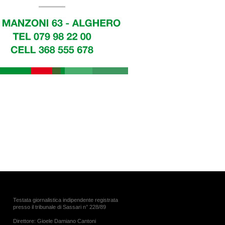
Testata giornalistica indipendente registrata
presso il tribunale di Sassari n° 228/89
Direttore: Gioele Damiano Cantoni