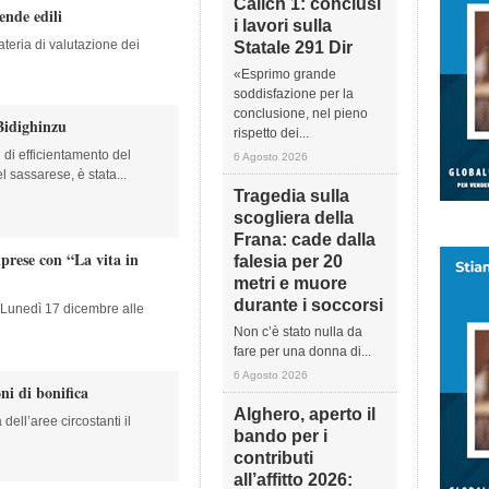
Calich 1: conclusi
ende edili
i lavori sulla
teria di valutazione dei
Statale 291 Dir
«Esprimo grande
soddisfazione per la
conclusione, nel pieno
Bidighinzu
rispetto dei...
i di efficientamento del
6 Agosto 2026
l sassarese, è stata...
Tragedia sulla
scogliera della
Frana: cade dalla
prese con “La vita in
falesia per 20
metri e muore
durante i soccorsi
da Lunedì 17 dicembre alle
Non c’è stato nulla da
fare per una donna di...
6 Agosto 2026
ni di bonifica
Alghero, aperto il
dell’aree circostanti il
bando per i
contributi
all’affitto 2026: