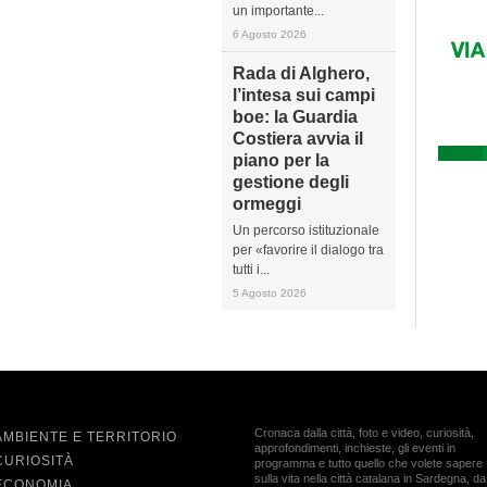
un importante...
6 Agosto 2026
Rada di Alghero,
l’intesa sui campi
boe: la Guardia
Costiera avvia il
piano per la
gestione degli
ormeggi
Un percorso istituzionale
per «favorire il dialogo tra
tutti i...
5 Agosto 2026
Cronaca dalla città, foto e video, curiosità,
AMBIENTE E TERRITORIO
approfondimenti, inchieste, gli eventi in
CURIOSITÀ
programma e tutto quello che volete sapere
sulla vita nella città catalana in Sardegna, da
ECONOMIA