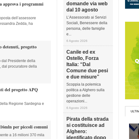
ta approva i programmi
domande via web
dal 10 agosto
L’Assessorato ai Servizi
oposta dell’assessore
Sociali, Benessere della
Alessandra Zedda, ha
persona, delle famiglie
e...
6 Agosto 2026
o detenuti, progetto
Canile ed ex
Ostello, Forza
 dal Presidente della
Italia: “Dal
 dal procuratore della
Comune due pesi
e due misure”
Scoppia la polemica
tati del progetto APQ
politica a Alghero sulla
gestione delle
operazioni...
a della Regione Sardegna e
6 Agosto 2026
ULTI
Pirata della strada
si costituisce ad
e 16mln per piccoli comuni
Alghero:
te a 16 milioni 370 mila
identificato dopo