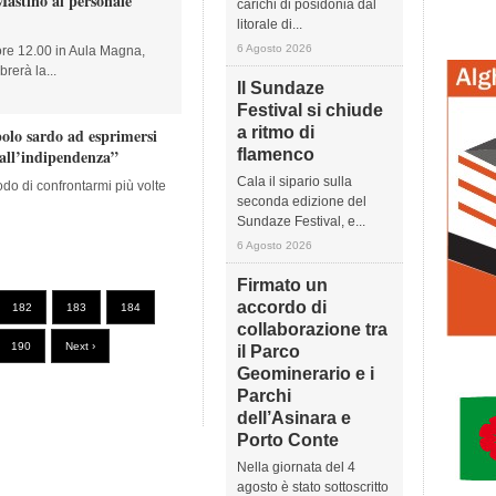
Mastino al personale
carichi di posidonia dal
litorale di...
6 Agosto 2026
ore 12.00 in Aula Magna,
brerà la...
Il Sundaze
Festival si chiude
a ritmo di
olo sardo ad esprimersi
 all’indipendenza”
flamenco
Cala il sipario sulla
odo di confrontarmi più volte
seconda edizione del
Sundaze Festival, e...
6 Agosto 2026
Firmato un
accordo di
182
183
184
collaborazione tra
190
Next ›
il Parco
Geominerario e i
Parchi
dell’Asinara e
Porto Conte
Nella giornata del 4
agosto è stato sottoscritto