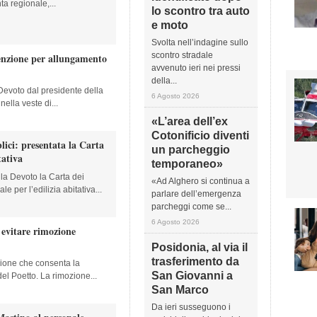
ta regionale,...
lo scontro tra auto
e moto
Svolta nell’indagine sullo
scontro stradale
enzione per allungamento
avvenuto ieri nei pressi
della...
 Devoto dal presidente della
6 Agosto 2026
ella veste di...
«L’area dell’ex
Cotonificio diventi
lici: presentata la Carta
un parcheggio
tativa
temporaneo»
lla Devoto la Carta dei
«Ad Alghero si continua a
e per l’edilizia abitativa...
parlare dell’emergenza
parcheggi come se...
6 Agosto 2026
 evitare rimozione
Posidonia, al via il
trasferimento da
zione che consenta la
San Giovanni a
l Poetto. La rimozione...
San Marco
Da ieri susseguono i