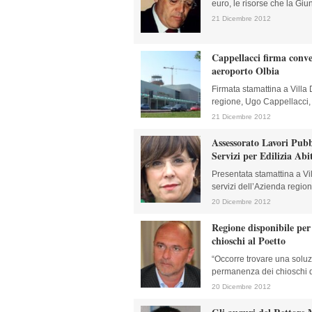
euro, le risorse che la Giun
21 Dicembre 2012
Cappellacci firma conv
aeroporto Olbia
Firmata stamattina a Villa
regione, Ugo Cappellacci, n
21 Dicembre 2012
Assessorato Lavori Pubb
Servizi per Edilizia Abi
Presentata stamattina a Vi
servizi dell’Azienda regional
20 Dicembre 2012
Regione disponibile per
chioschi al Poetto
“Occorre trovare una solu
permanenza dei chioschi de
20 Dicembre 2012