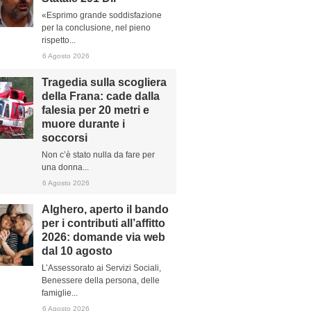
«Esprimo grande soddisfazione
per la conclusione, nel pieno
rispetto...
6 Agosto 2026
Tragedia sulla scogliera
della Frana: cade dalla
falesia per 20 metri e
muore durante i
soccorsi
Non c’è stato nulla da fare per
una donna...
6 Agosto 2026
Alghero, aperto il bando
per i contributi all’affitto
2026: domande via web
dal 10 agosto
L’Assessorato ai Servizi Sociali,
Benessere della persona, delle
famiglie...
6 Agosto 2026