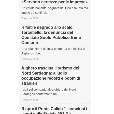
«Servono certezze per le imprese»
Un’estate bollente, segnata dal tutto esaurito ma
anche da continui...
7 Agosto 2026
Rifiuti e degrado allo scalo
Tarantiello: la denuncia del
Comitato Suolo Pubblico Bene
Comune
Una situazione definita «indegna per la città di
Alghero» che...
7 Agosto 2026
Alghero trascina il turismo del
Nord Sardegna: a luglio
occupazione record e boom di
stranieri
I dati sul comparto alberghiero del Nord
Sardegna confermano un...
7 Agosto 2026
Riapre il Ponte Calich 1: conclusi i
lavori sulla Statale 291 Dir