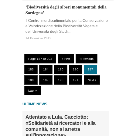
‘Biodiversità degli alberi monumentali della
Sardegna’
Il Centro Interdipartimentale per la Conservazione
e Valorizzazione della Biodiversità Vegetale
dell’Università degli Studi...
14 Dicembre 2012
Page 187 of 202
« First
‹ Previous
183
184
185
186
187
188
189
190
191
Next ›
Last »
ULTIME NEWS
Attentato a Lula, Cacciotto:
«Solidarietà ai ricercatori e alla
comunità, non si arretra
sull’innovazione»