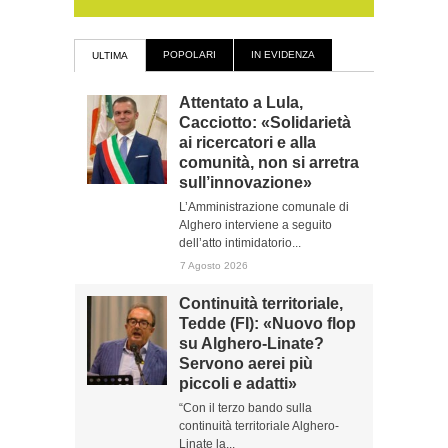
POPOLARI
IN EVIDENZA
ULTIMA
Attentato a Lula,
Cacciotto: «Solidarietà
ai ricercatori e alla
comunità, non si arretra
sull’innovazione»
L’Amministrazione comunale di
Alghero interviene a seguito
dell’atto intimidatorio...
7 Agosto 2026
Continuità territoriale,
Tedde (FI): «Nuovo flop
su Alghero-Linate?
Servono aerei più
piccoli e adatti»
“Con il terzo bando sulla
continuità territoriale Alghero-
Linate la...