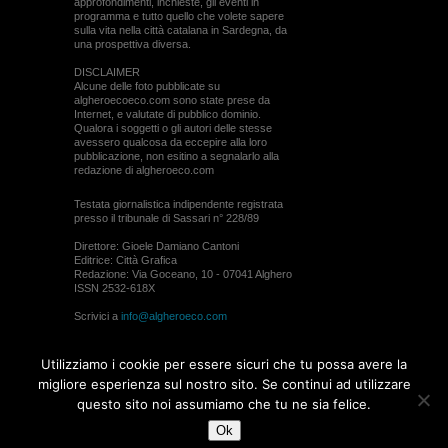
approfondimenti, inchieste, gli eventi in
programma e tutto quello che volete sapere
sulla vita nella città catalana in Sardegna, da
una prospettiva diversa.
DISCLAIMER
Alcune delle foto pubblicate su
algheroecoeco.com sono state prese da
Internet, e valutate di pubblico dominio.
Qualora i soggetti o gli autori delle stesse
avessero qualcosa da eccepire alla loro
pubblicazione, non esitino a segnalarlo alla
redazione di algheroeco.com
Testata giornalistica indipendente registrata
presso il tribunale di Sassari n° 228/89
Direttore: Gioele Damiano Cantoni
Editrice: Città Grafica
Redazione: Via Goceano, 10 - 07041 Alghero
ISSN 2532-618X
Scrivici a
info@algheroeco.com
Webmaster:
WebRiver
Utilizziamo i cookie per essere sicuri che tu possa avere la
© ALGHERO ECO Riproduzione solo con il
migliore esperienza sul nostro sito. Se continui ad utilizzare
permesso di algheroeco.com
questo sito noi assumiamo che tu ne sia felice.
Ok
WEB DESIGN