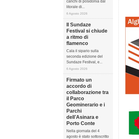
carichi di posidonia dal
litorale di...
6 Agosto 2026
Il Sundaze
Festival si chiude
a ritmo di
flamenco
Cala il sipario sulla
seconda edizione del
Sundaze Festival, e...
6 Agosto 2026
Firmato un
accordo di
collaborazione tra
il Parco
Geominerario e i
Parchi
dell’Asinara e
Porto Conte
Nella giornata del 4
agosto è stato sottoscritto