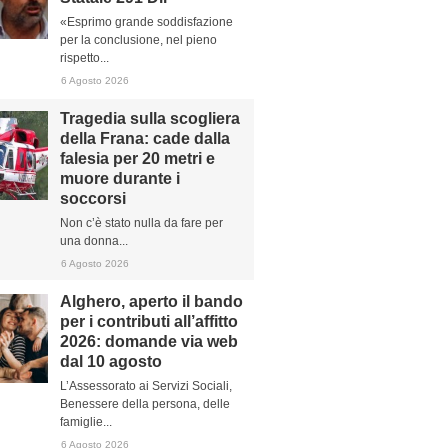
«Esprimo grande soddisfazione
per la conclusione, nel pieno
rispetto...
6 Agosto 2026
Tragedia sulla scogliera
della Frana: cade dalla
falesia per 20 metri e
muore durante i
soccorsi
Non c’è stato nulla da fare per
una donna...
6 Agosto 2026
Alghero, aperto il bando
per i contributi all’affitto
2026: domande via web
dal 10 agosto
L’Assessorato ai Servizi Sociali,
Benessere della persona, delle
famiglie...
6 Agosto 2026