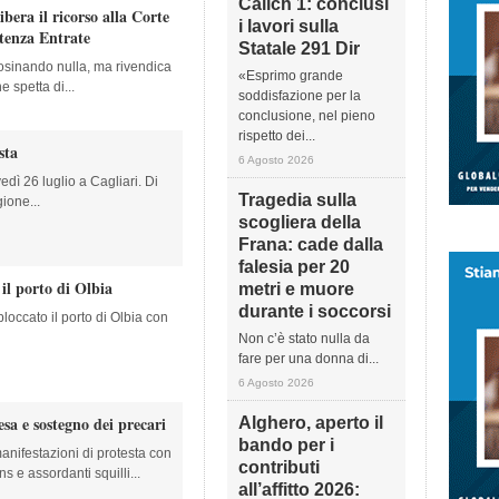
Calich 1: conclusi
bera il ricorso alla Corte
i lavori sulla
rtenza Entrate
Statale 291 Dir
sinando nulla, ma rivendica
«Esprimo grande
 spetta di...
soddisfazione per la
conclusione, nel pieno
rispetto dei...
sta
6 Agosto 2026
dì 26 luglio a Cagliari. Di
Tragedia sulla
ione...
scogliera della
Frana: cade dalla
falesia per 20
 il porto di Olbia
metri e muore
durante i soccorsi
bloccato il porto di Olbia con
Non c’è stato nulla da
fare per una donna di...
6 Agosto 2026
esa e sostegno dei precari
Alghero, aperto il
bando per i
anifestazioni di protesta con
contributi
ns e assordanti squilli...
all’affitto 2026: