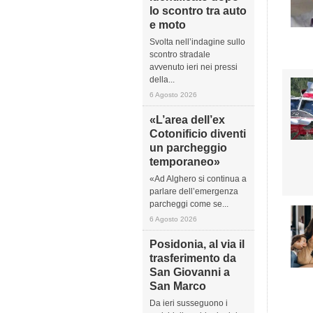
lo scontro tra auto
e moto
Svolta nell’indagine sullo
scontro stradale
avvenuto ieri nei pressi
della...
6 Agosto 2026
«L’area dell’ex
Cotonificio diventi
un parcheggio
temporaneo»
«Ad Alghero si continua a
parlare dell’emergenza
parcheggi come se...
6 Agosto 2026
Posidonia, al via il
trasferimento da
San Giovanni a
San Marco
Da ieri susseguono i