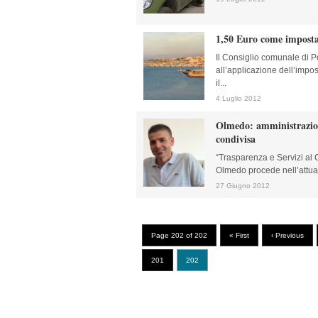
1,50 Euro come imposta
Il Consiglio comunale di 
all’applicazione dell’impos
il...
4 Luglio 2012
Olmedo: amministrazion
condivisa
“Trasparenza e Servizi al C
Olmedo procede nell’attuazi
27 Giugno 2012
Page 202 of 202
« First
‹ Previous
201
202