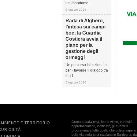
un importante...
6 Agosto 2026
Rada di Alghero,
l’intesa sui campi
boe: la Guardia
Costiera avvia il
piano per la
gestione degli
ormeggi
Un percorso istituzionale
per «favorire il dialogo tra
tutti i...
5 Agosto 2026
Cronaca dalla città, foto e video, curiosità,
AMBIENTE E TERRITORIO
approfondimenti, inchieste, gli eventi in
CURIOSITÀ
programma e tutto quello che volete sapere
sulla vita nella città catalana in Sardegna, da
ECONOMIA