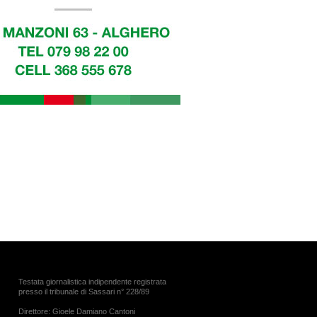
Testata giornalistica indipendente registrata
presso il tribunale di Sassari n° 228/89
Direttore: Gioele Damiano Cantoni