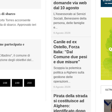
domande via web
dal 10 agosto
 di sbarco
L’Assessorato ai Servizi
Sociali, Benessere della
Porto Torres acconsente
persona, delle famiglie
ta di sbarco. Approvato ieri
e...
6 Agosto 2026
Canile ed ex
e partecipata e
Ostello, Forza
Italia: “Dal
ittadino”, il comune di
Comune due pesi
one degli obiettivi del...
e due misure”
Scoppia la polemica
politica a Alghero sulla
gestione delle
operazioni...
198
199
200
6 Agosto 2026
ULTI
Pirata della strada
si costituisce ad
Alghero:
identificato dopo