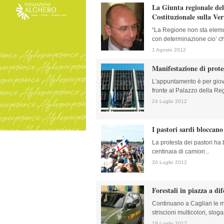
La Giunta regionale deli
Costituzionale sulla Ve
“La Regione non sta elemo
con determinazione cio’ che
1 Agosto 2012
Manifestazione di prote
L’appuntamento è per giove
fronte al Palazzo della Reg
24 Luglio 2012
I pastori sardi bloccano
La protesta dei pastori ha 
centinaia di camion...
20 Luglio 2012
Forestali in piazza a dif
Continuano a Cagliari le m
striscioni multicolori, sloga
19 Luglio 2012