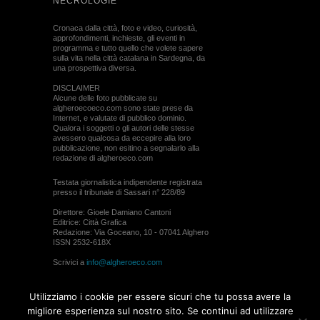
NECROLOGIE
Cronaca dalla città, foto e video, curiosità,
approfondimenti, inchieste, gli eventi in
programma e tutto quello che volete sapere
sulla vita nella città catalana in Sardegna, da
una prospettiva diversa.
DISCLAIMER
Alcune delle foto pubblicate su
algheroecoeco.com sono state prese da
Internet, e valutate di pubblico dominio.
Qualora i soggetti o gli autori delle stesse
avessero qualcosa da eccepire alla loro
pubblicazione, non esitino a segnalarlo alla
redazione di algheroeco.com
Testata giornalistica indipendente registrata
presso il tribunale di Sassari n° 228/89
Direttore: Gioele Damiano Cantoni
Editrice: Città Grafica
Redazione: Via Goceano, 10 - 07041 Alghero
ISSN 2532-618X
Scrivici a
info@algheroeco.com
Webmaster:
WebRiver
Utilizziamo i cookie per essere sicuri che tu possa avere la
© ALGHERO ECO Riproduzione solo con il
migliore esperienza sul nostro sito. Se continui ad utilizzare
permesso di algheroeco.com