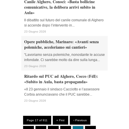
Canile Alghero, Conoci: «Basta bollicine
comunicative, la delibera arrivi subito in
Aula»
Il dibattito sul futuro del canile comunale di Alghero
si accende dopo l’intervento in...
23 Giugno 2026
Opere pubbliche, Marinaro: «Avanti senza
polemiche, acceleriamo sui cantieri»
“Lavoriamo senza polemiche, nonostante le accuse
infondate. Ci sarebbe molto da dire sulla lunga...
23 Giugno 2026
Ritardo sul PUC ad Alghero, Cocco (FdI):
«Subito in Aula, basta propaganda»
«Il 23 gennaio il sindaco Cacciotto e l’assessore
Corbia annunciavano che il PUC sarebbe...
23 Giugno 2026
Page 17 of 911
« First
‹ Previous