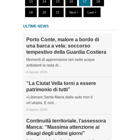
13
14
15
16
17
18
19
20
21
Next ›
Last »
ULTIME NEWS
Porto Conte, malore a bordo di
una barca a vela: soccorso
tempestivo della Guardia Costiera
Momenti di apprensione ieri nelle acque
antistanti la rada di...
8 Agosto 2026
“La Ciutat Vella torni a essere
patrimonio di tutti”
«Liberare Santa Maria dalle auto non è
un’utopia. E non...
8 Agosto 2026
Continuità territoriale, l’assessora
Manca: “Massima attenzione ai
disagi degli ultimi giorni”