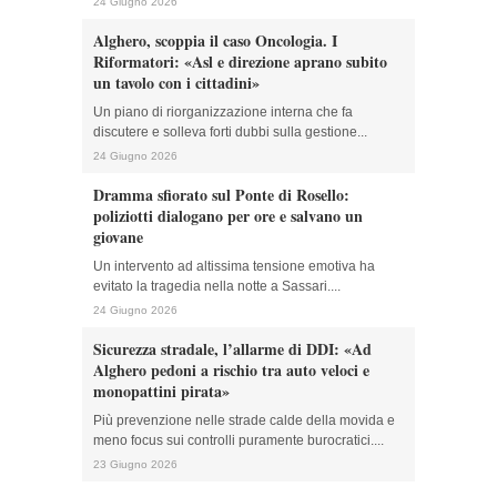
24 Giugno 2026
Alghero, scoppia il caso Oncologia. I
Riformatori: «Asl e direzione aprano subito
un tavolo con i cittadini»
Un piano di riorganizzazione interna che fa
discutere e solleva forti dubbi sulla gestione...
24 Giugno 2026
Dramma sfiorato sul Ponte di Rosello:
poliziotti dialogano per ore e salvano un
giovane
Un intervento ad altissima tensione emotiva ha
evitato la tragedia nella notte a Sassari....
24 Giugno 2026
Sicurezza stradale, l’allarme di DDI: «Ad
Alghero pedoni a rischio tra auto veloci e
monopattini pirata»
Più prevenzione nelle strade calde della movida e
meno focus sui controlli puramente burocratici....
23 Giugno 2026