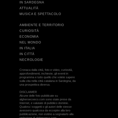
IN SARDEGNA
ATTUALITÀ
MUSICA E SPETTACOLO
AMBIENTE E TERRITORIO
CURIOSITÀ
ECONOMIA
NEL MONDO
IN ITALIA
IN CITTÀ
NECROLOGIE
Cronaca dalla città, foto e video, curiosità,
approfondimenti, inchieste, gli eventi in
programma e tutto quello che volete sapere
sulla vita nella città catalana in Sardegna, da
una prospettiva diversa.
DISCLAIMER
Alcune delle foto pubblicate su
algheroecoeco.com sono state prese da
Internet, e valutate di pubblico dominio.
Qualora i soggetti o gli autori delle stesse
avessero qualcosa da eccepire alla loro
pubblicazione, non esitino a segnalarlo alla
redazione di algheroeco.com