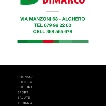
CRONACA
POLITICA
CULTURA
SPORT
SALUTE
TURISMO