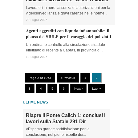
Lavoratori in nero, assenza di autorizzazioni per la
videosorveglianza e gravi carenze nelle norme...
20 Luglio 2026
Agenti aggrediti con liquido infiammabile: il
plauso del SIULP per il coraggio dei poliziotti
Un ordinario controllo alla circolazione stradale
effettuato di recente a Cabras, in provincia di...
19 Luglio 2026
Page 2 of 1063
‹ Previous
1
2
3
4
5
6
Next ›
Last »
ULTIME NEWS
Riapre il Ponte Calich 1: conclusi i
lavori sulla Statale 291 Dir
«Esprimo grande soddisfazione per la
conclusione, nel pieno rispetto dei...