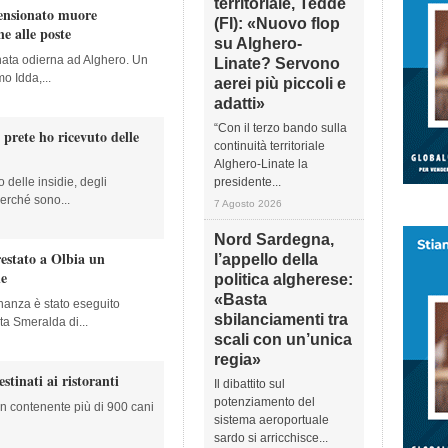
territoriale, Tedde
ensionato muore
(FI): «Nuovo flop
e alle poste
su Alghero-
nata odierna ad Alghero. Un
Linate? Servono
o Idda,...
aerei più piccoli e
adatti»
“Con il terzo bando sulla
prete ho ricevuto delle
continuità territoriale
Alghero-Linate la
 delle insidie, degli
presidente...
erché sono...
7 Agosto 2026
Nord Sardegna,
estato a Olbia un
l’appello della
ne
politica algherese:
«Basta
inanza è stato eseguito
sbilanciamenti tra
a Smeralda di...
scali con un’unica
regia»
stinati ai ristoranti
Il dibattito sul
potenziamento del
n contenente più di 900 cani
sistema aeroportuale
sardo si arricchisce...