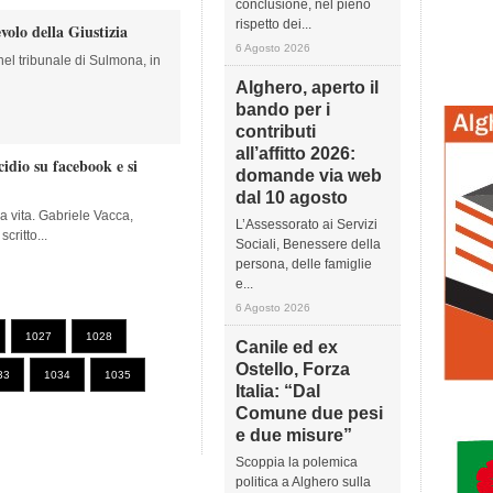
conclusione, nel pieno
rispetto dei...
evolo della Giustizia
6 Agosto 2026
 nel tribunale di Sulmona, in
Alghero, aperto il
bando per i
contributi
all’affitto 2026:
idio su facebook e si
domande via web
dal 10 agosto
la vita. Gabriele Vacca,
L’Assessorato ai Servizi
critto...
Sociali, Benessere della
persona, delle famiglie
e...
6 Agosto 2026
1027
1028
Canile ed ex
Ostello, Forza
33
1034
1035
Italia: “Dal
Comune due pesi
e due misure”
Scoppia la polemica
politica a Alghero sulla