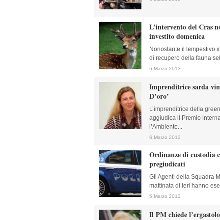
L’intervento del Cras n
investito domenica
Nonostante il tempestivo in
di recupero della fauna selv
6 Marzo 2013
Imprenditrice sarda vi
D’oro’
L’imprenditrice della gre
aggiudica il Premio inter
l’Ambiente...
6 Marzo 2013
Ordinanze di custodia c
pregiudicati
Gli Agenti della Squadra M
mattinata di ieri hanno eseg
5 Marzo 2013
Il PM chiede l’ergastolo