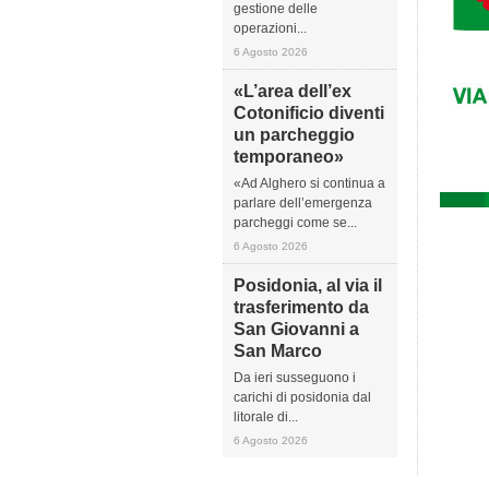
gestione delle
operazioni...
6 Agosto 2026
«L’area dell’ex
Cotonificio diventi
un parcheggio
temporaneo»
«Ad Alghero si continua a
parlare dell’emergenza
parcheggi come se...
6 Agosto 2026
Posidonia, al via il
trasferimento da
San Giovanni a
San Marco
Da ieri susseguono i
carichi di posidonia dal
litorale di...
6 Agosto 2026