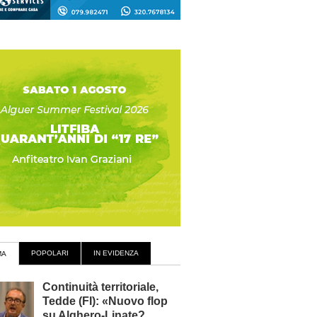
POPOLARI
IN EVIDENZA
MA
Continuità territoriale,
Tedde (FI): «Nuovo flop
su Alghero-Linate?