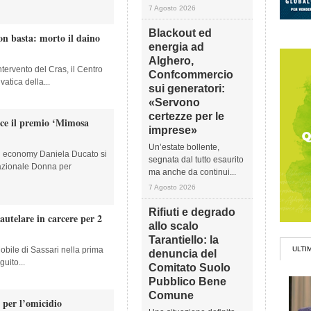
7 Agosto 2026
Blackout ed
on basta: morto il daino
energia ad
Alghero,
tervento del Cras, il Centro
Confcommercio
atica della...
sui generatori:
«Servono
certezze per le
nce il premio ‘Mimosa
imprese»
Un’estate bollente,
en economy Daniela Ducato si
segnata dal tutto esaurito
nazionale Donna per
ma anche da continui...
7 Agosto 2026
Rifiuti e degrado
autelare in carcere per 2
allo scalo
Tarantiello: la
obile di Sassari nella prima
ULTI
denuncia del
uito...
Comitato Suolo
Pubblico Bene
Comune
 per l’omicidio