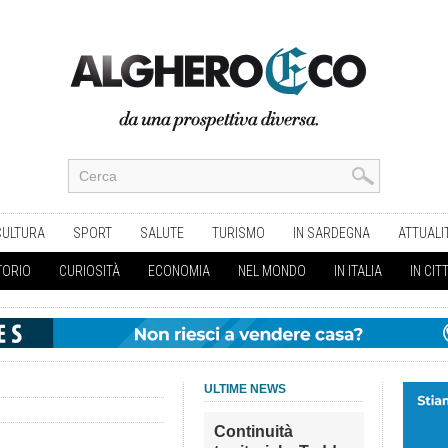
CULTURA
SPORT
SALUTE
TURISMO
IN SARDEGNA
ATTUALI
TORIO
CURIOSITÀ
ECONOMIA
NEL MONDO
IN ITALIA
IN CIT
ULTIME NEWS
Continuità