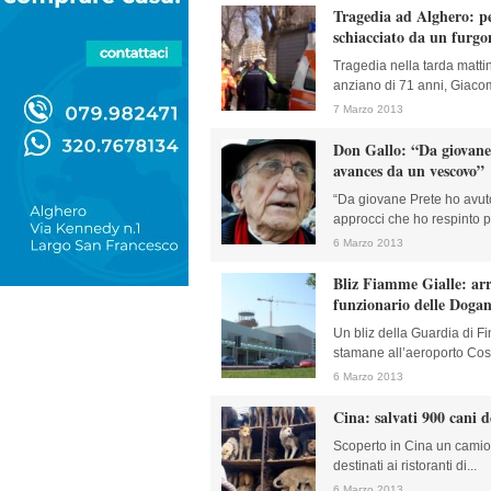
Tragedia ad Alghero: p
schiacciato da un furgon
Tragedia nella tarda matti
anziano di 71 anni, Giacom
7 Marzo 2013
Don Gallo: “Da giovane 
avances da un vescovo”
“Da giovane Prete ho avuto
approcci che ho respinto p
6 Marzo 2013
Bliz Fiamme Gialle: arr
funzionario delle Doga
Un bliz della Guardia di F
stamane all’aeroporto Cost
6 Marzo 2013
Cina: salvati 900 cani de
Scoperto in Cina un camio
destinati ai ristoranti di...
6 Marzo 2013