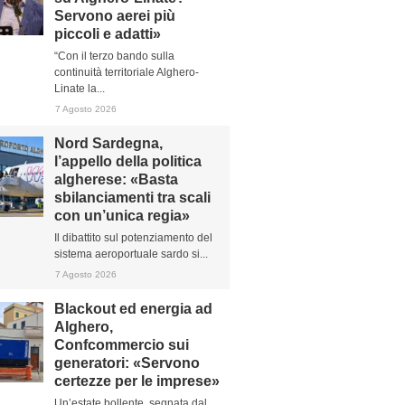
Servono aerei più
piccoli e adatti»
“Con il terzo bando sulla
continuità territoriale Alghero-
Linate la...
7 Agosto 2026
Nord Sardegna,
l’appello della politica
algherese: «Basta
sbilanciamenti tra scali
con un’unica regia»
Il dibattito sul potenziamento del
sistema aeroportuale sardo si...
7 Agosto 2026
Blackout ed energia ad
Alghero,
Confcommercio sui
generatori: «Servono
certezze per le imprese»
Un’estate bollente, segnata dal