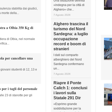
Una situazione definita
«indegna per la città di
ulenza stabilita dai giudici,
Alghero» che...
 morte della...
7 Agosto 2026
Alghero trascina il
stra a Olbia 350 Kg di
turismo del Nord
Sardegna: a luglio
occupazione
stiera di Olbia, nel normale
ifica...
record e boom di
stranieri
I dati sul comparto
ola per cancellare una
alberghiero del Nord
Sardegna confermano
un...
 giovani studenti di 12, 13 e
7 Agosto 2026
Riapre il Ponte
Calich 1: conclusi
 per i tagli del personale
i lavori sulla
lle 23 di stanotte per gli
Statale 291 Dir
«Esprimo grande
soddisfazione per la