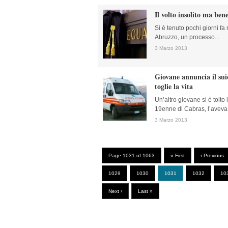
Il volto insolito ma ben
Si è tenuto pochi giorni fa
Abruzzo, un processo...
3 Marzo 2013
Giovane annuncia il suic
toglie la vita
Un’altro giovane si è tolto 
19enne di Cabras, l’aveva s
3 Marzo 2013
Page 1031 of 1063
« First
‹ Previous
1029
1030
1031
1032
10
Next ›
Last »