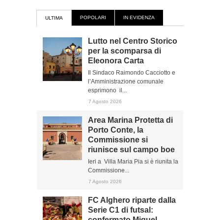
POPOLARI
IN EVIDENZA
ULTIMA
Lutto nel Centro Storico
per la scomparsa di
Eleonora Carta
Il Sindaco Raimondo Cacciotto e
l’Amministrazione comunale
esprimono il...
7 Agosto 2026
Area Marina Protetta di
Porto Conte, la
Commissione si
riunisce sul campo boe
Ieri a Villa Maria Pia si è riunita la
Commissione...
7 Agosto 2026
FC Alghero riparte dalla
Serie C1 di futsal:
confermato Miguel