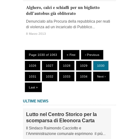
Alghero, calci e schiaffi per un biglietto
dell’autobus già obliterato
Denunciato alla Procura della repubblica per reati
di violenza ad un incaricato di Pubblico...
8 Marzo 2013
Page 1030 of 1063
« First
‹ Previous
1026
1027
1028
1029
1030
1031
1032
1033
1034
Next ›
Last »
ULTIME NEWS
Lutto nel Centro Storico per la
scomparsa di Eleonora Carta
Il Sindaco Raimondo Cacciotto e
l’Amministrazione comunale esprimono il più...