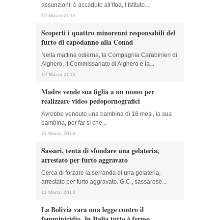
assunzioni, è accaduto all’Ifoa, l’Istituto...
12 Marzo 2013
Scoperti i quattro minorenni responsabili del
furto di capodanno alla Conad
Nella mattina odierna, la Compagnia Carabinieri di
Alghero, il Commissariato di Alghero e la...
12 Marzo 2013
Madre vende sua figlia a un uomo per
realizzare video pedopornografici
Avrebbe venduto una bambina di 18 mesi, la sua
bambina, per far sì che...
11 Marzo 2013
Sassari, tenta di sfondare una gelateria,
arrestato per furto aggravato
Cerca di forzare la serranda di una gelateria,
arrestato per furto aggravato. G.C., sassarese...
11 Marzo 2013
La Bolivia vara una legge contro il
femminicidio. In Italia tutto è fermo…