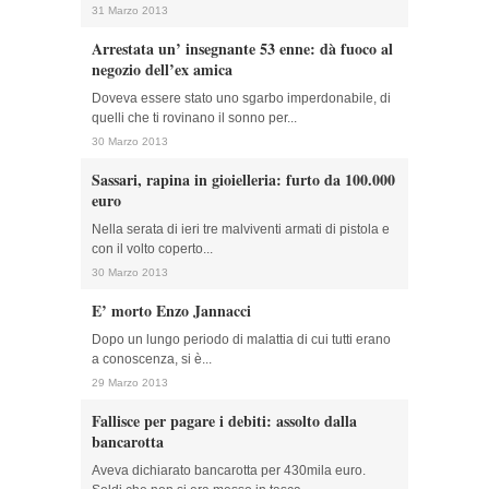
31 Marzo 2013
Arrestata un’ insegnante 53 enne: dà fuoco al
negozio dell’ex amica
Doveva essere stato uno sgarbo imperdonabile, di
quelli che ti rovinano il sonno per...
30 Marzo 2013
Sassari, rapina in gioielleria: furto da 100.000
euro
Nella serata di ieri tre malviventi armati di pistola e
con il volto coperto...
30 Marzo 2013
E’ morto Enzo Jannacci
Dopo un lungo periodo di malattia di cui tutti erano
a conoscenza, si è...
29 Marzo 2013
Fallisce per pagare i debiti: assolto dalla
bancarotta
Aveva dichiarato bancarotta per 430mila euro.