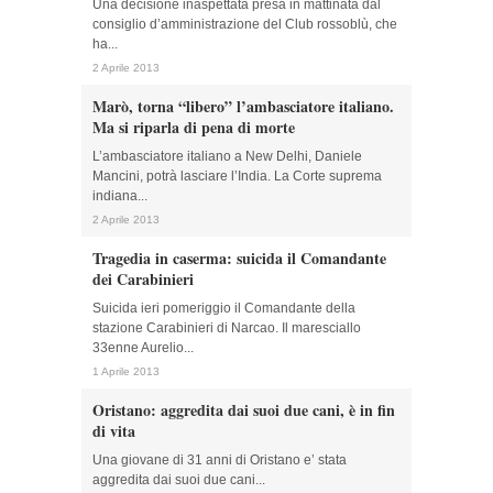
Una decisione inaspettata presa in mattinata dal
consiglio d’amministrazione del Club rossoblù, che
ha...
2 Aprile 2013
Marò, torna “libero” l’ambasciatore italiano.
Ma si riparla di pena di morte
L’ambasciatore italiano a New Delhi, Daniele
Mancini, potrà lasciare l’India. La Corte suprema
indiana...
2 Aprile 2013
Tragedia in caserma: suicida il Comandante
dei Carabinieri
Suicida ieri pomeriggio il Comandante della
stazione Carabinieri di Narcao. Il maresciallo
33enne Aurelio...
1 Aprile 2013
Oristano: aggredita dai suoi due cani, è in fin
di vita
Una giovane di 31 anni di Oristano e’ stata
aggredita dai suoi due cani...