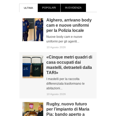
POPOLARI
IN EVIDENZA
ULTIMA
Alghero, arrivano body
cam e nuove uniformi
per la Polizia locale
Nuove body cam e nuove
uniformi per gli agenti...
10 Agosto 2026
«Cinque metri quadri di
casa occupati dai
mastelli, detraeteli dalla
TARI»
I mastelli per la raccolta
differenziata trasformano le
abitazioni...
10 Agosto 2026
Rugby, nuovo futuro
per l’impianto di Maria
Pia: bando aperto a