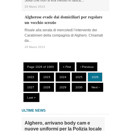
Soldi che non si era messo in tasca,...
29 Marzo 2013
Algherese evade dai domiciliari per regolare
un vecchio screzio
Risale alla serata di mercoledì l’intervento dei
Carabinieri della compagnia di Alghero. Chiamati
da...
29 Marzo 2013
Page 1026 of 1063
« First
‹ Previous
1022
1023
1024
1025
1026
1027
1028
1029
1030
Next ›
Last »
ULTIME NEWS
Alghero, arrivano body cam e
nuove uniformi per la Polizia locale