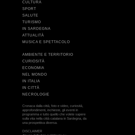
CULTURA
SPORT
SALUTE
TURISMO
IN SARDEGNA
ATTUALITÀ
MUSICA E SPETTACOLO
AMBIENTE E TERRITORIO
CURIOSITÀ
ECONOMIA
NEL MONDO
IN ITALIA
IN CITTÀ
NECROLOGIE
Cronaca dalla città, foto e video, curiosità,
approfondimenti, inchieste, gli eventi in
programma e tutto quello che volete sapere
sulla vita nella città catalana in Sardegna, da
una prospettiva diversa.
DISCLAIMER