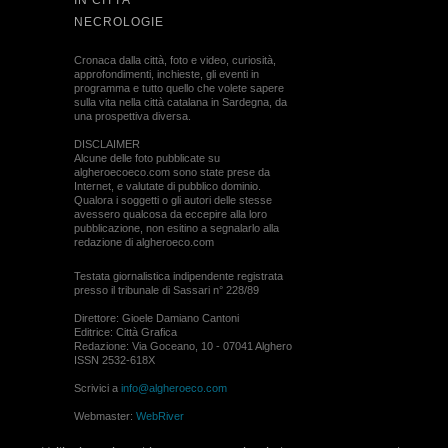
IN CITTÀ
NECROLOGIE
Cronaca dalla città, foto e video, curiosità,
approfondimenti, inchieste, gli eventi in
programma e tutto quello che volete sapere
sulla vita nella città catalana in Sardegna, da
una prospettiva diversa.
DISCLAIMER
Alcune delle foto pubblicate su
algheroecoeco.com sono state prese da
Internet, e valutate di pubblico dominio.
Qualora i soggetti o gli autori delle stesse
avessero qualcosa da eccepire alla loro
pubblicazione, non esitino a segnalarlo alla
redazione di algheroeco.com
Testata giornalistica indipendente registrata
presso il tribunale di Sassari n° 228/89
Direttore: Gioele Damiano Cantoni
Editrice: Città Grafica
Redazione: Via Goceano, 10 - 07041 Alghero
ISSN 2532-618X
Scrivici a
info@algheroeco.com
Webmaster:
WebRiver
© ALGHERO ECO Riproduzione solo con il