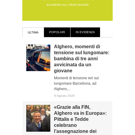
POPOLARI
IN EVIDENZA
ULTIMA
Alghero, momenti di
tensione sul lungomare:
bambina di tre anni
avvicinata da un
giovane
Momenti di tensione ieri sul
lungomare Barcellona, ad
Alghero,...
9 Agosto 2026
«Grazie alla FIN,
Alghero va in Europa»:
Pittalis e Tedde
celebrano
l’assegnazione dei