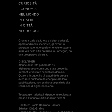
CURIOSITÀ
ECONOMIA
NEL MONDO
IN ITALIA
IN CITTÀ
NECROLOGIE
Cronaca dalla città, foto e video, curiosità,
approfondimenti, inchieste, gli eventi in
programma e tutto quello che volete sapere
sulla vita nella città catalana in Sardegna, da
una prospettiva diversa.
DISCLAIMER
Alcune delle foto pubblicate su
algheroecoeco.com sono state prese da
Internet, e valutate di pubblico dominio.
Qualora i soggetti o gli autori delle stesse
avessero qualcosa da eccepire alla loro
pubblicazione, non esitino a segnalarlo alla
redazione di algheroeco.com
Testata giornalistica indipendente registrata
presso il tribunale di Sassari n° 228/89
Direttore: Gioele Damiano Cantoni
Editrice: Città Grafica