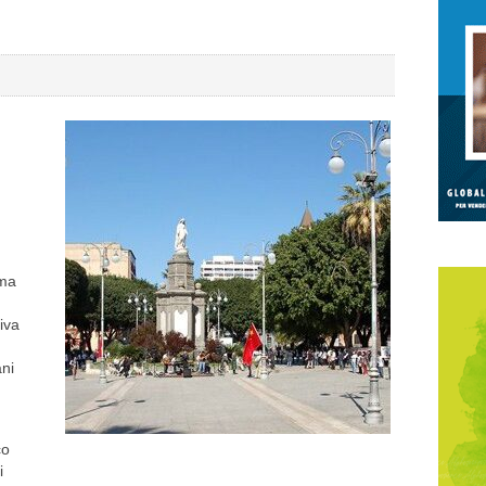
ima
iva
ani
co
i