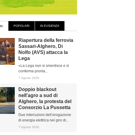
POPOLARI
IN EVIDENZA
MA
Riapertura della ferrovia
Sassari-Alghero, Di
Nolfo (AVS) attacca la
Lega
«La Lega non si smentisce e si
conferma pronta...
7 Agosto 2026
Doppio blackout
nell’agro a sud di
Alghero, la protesta del
Consorzio La Pussetta
Due interruzioni dell’erogazione
di energia elettrica nel giro di...
7 Agosto 2026