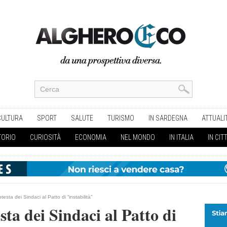
CULTURA
SPORT
SALUTE
TURISMO
IN SARDEGNA
ATTUALI
TORIO
CURIOSITÀ
ECONOMIA
NEL MONDO
IN ITALIA
IN CIT
otesta dei Sindaci al Patto di “instabilità”
sta dei Sindaci al Patto di