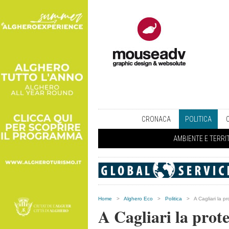
CRONACA
POLITICA
AMBIENTE E TERRI
Home
>
Alghero Eco
>
Politica
>
A Cagliari la pr
A Cagliari la prote