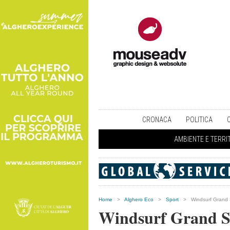
CRONACA
POLITICA
AMBIENTE E TERRI
Home
>
Alghero Eco
>
Sport
>
Windsurf Grand S
Windsurf Grand Sla