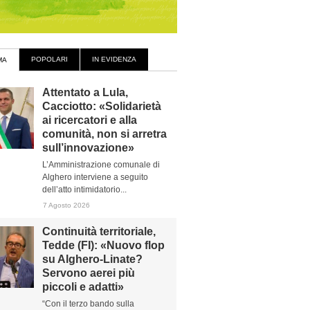
POPOLARI
IN EVIDENZA
MA
Attentato a Lula,
Cacciotto: «Solidarietà
ai ricercatori e alla
comunità, non si arretra
sull’innovazione»
L’Amministrazione comunale di
Alghero interviene a seguito
dell’atto intimidatorio...
7 Agosto 2026
Continuità territoriale,
Tedde (FI): «Nuovo flop
su Alghero-Linate?
Servono aerei più
piccoli e adatti»
“Con il terzo bando sulla