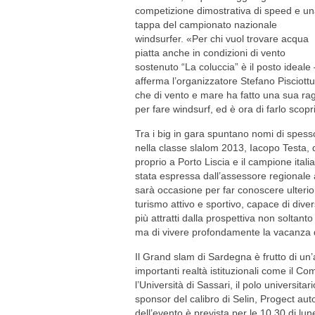
competizione dimostrativa di speed e u
tappa del campionato nazionale
windsurfer. «Per chi vuol trovare acqua
piatta anche in condizioni di vento
sostenuto “La coluccia” è il posto ideale 
afferma l’organizzatore Stefano Pisciottu
che di vento e mare ha fatto una sua ragi
per fare windsurf, ed è ora di farlo scop
Tra i big in gara spuntano nomi di spes
nella classe slalom 2013, Iacopo Testa, d
proprio a Porto Liscia e il campione ital
stata espressa dall’assessore regionale
sarà occasione per far conoscere ulterio
turismo attivo e sportivo, capace di divers
più attratti dalla prospettiva non soltan
ma di vivere profondamente la vacanza da
Il Grand slam di Sardegna è frutto di un’
importanti realtà istituzionali come il C
l’Università di Sassari, il polo universitar
sponsor del calibro di Selin, Progect a
dell’evento è prevista per le 10.30 di lun