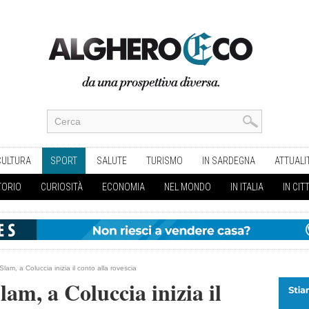
CULTURA
SPORT
SALUTE
TURISMO
IN SARDEGNA
ATTUALI
TORIO
CURIOSITÀ
ECONOMIA
NEL MONDO
IN ITALIA
IN CIT
lam, a Coluccia inizia il conto alla rovescia
m, a Coluccia inizia il