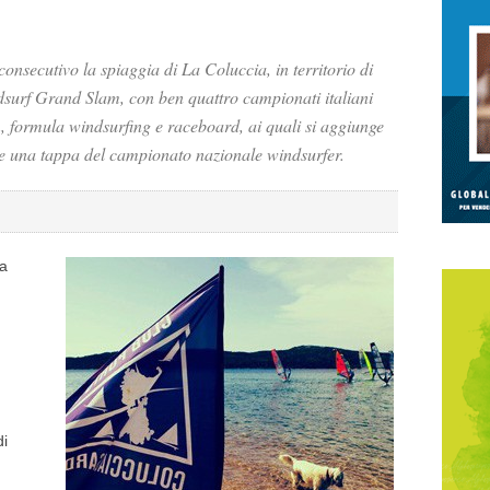
onsecutivo la spiaggia di La Coluccia, in territorio di
ndsurf Grand Slam, con ben quattro campionati italiani
om, formula windsurfing e raceboard, ai quali si aggiunge
e una tappa del campionato nazionale windsurfer.
na
di