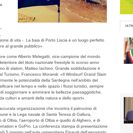
na
ULTI
–
,
one di vita -. La baia di Porto Liscia è un luogo perfetto
rire al grande pubblico».
sore come Alberto Melegatti, vice-campione del mondo
etentore del titolo nazionale freestyle lo scorso anno
iano di slalom, Matteo Iachino. Grande soddisfazione è
 al Turismo, Francesco Morandi: «Il Windsurf Grand Slam
rmente le potenzialità della Sardegna nell’ambito del
ificare nel tempo e nello spazio i flussi turistici, sempre
to di soggiornare e ammirare le bellezze paesaggistiche,
 cultori e amanti della natura e dello sport».
accurata organizzazione che incontra il patrocinio di
omune e la Lega navale di Santa Teresa di Gallura,
io di Olbia, l’aeroporto di Olbia e quello di Alghero, e di
utomation e GoPro. La conferenza stampa di presentazione
edì 5 maggio nell’aula universitaria Einaudi dell’aeroporto