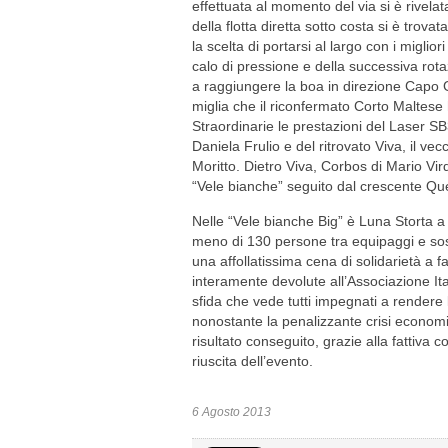
effettuata al momento del via si è rivelat
della flotta diretta sotto costa si è trov
la scelta di portarsi al largo con i migli
calo di pressione e della successiva rot
a raggiungere la boa in direzione Capo Gal
miglia che il riconfermato Corto Maltes
Straordinarie le prestazioni del Laser S
Daniela Frulio e del ritrovato Viva, il v
Moritto. Dietro Viva, Corbos di Mario Vir
“Vele bianche” seguito dal crescente Qu
Nelle “Vele bianche Big” è Luna Storta a 
meno di 130 persone tra equipaggi e sost
una affollatissima cena di solidarietà a 
interamente devolute all’Associazione Ita
sfida che vede tutti impegnati a rendere 
nonostante la penalizzante crisi econom
risultato conseguito, grazie alla fattiva 
riuscita dell’evento.
6 Agosto 2013