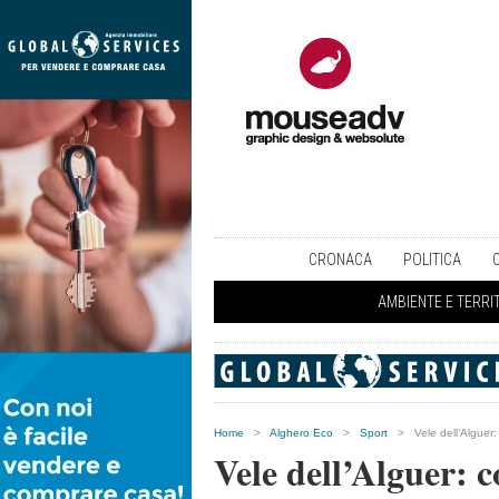
CRONACA
POLITICA
AMBIENTE E TERRI
Home
>
Alghero Eco
>
Sport
>
Vele dell’Alguer
Vele dell’Alguer: c