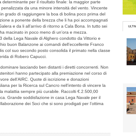
a determinante per il risultato finale: la maggior parte
ata penalizzata da una minore intensità del vento. Vincente
ori in grado di raggiungere la boa di bolina poco prima del
azione a ponente della brezza che li ha poi accompagnati
era e da li all’arrivo di ritorno a Cala Bona. In tutto sei
ULTI
e ha macinato in poco meno di un’ora e mezza.
B3 della Lega Navale di Alghero condotto da Vittorio e
ecchio buon Balanzone ai comandi dell’eccellente Franco
dis col suo secondo posto consolida il primato nella classe
erida di Robero Capucci.
dominare lasciando ben distanti i diretti concorrenti. Non
enitori hanno partecipato alla premiazione nel corso di
favore dell’AIRC. Quote di iscrizione e donazioni
liana per la Ricerca sul Cancro nell’intento di vincere la
la malattia sempre più curabile. Raccolti €.2.500,00
ica. Grande soddisfazione in casa Lega Navale per il
collaborazione dei Soci che si sono prodigati per l’ottima