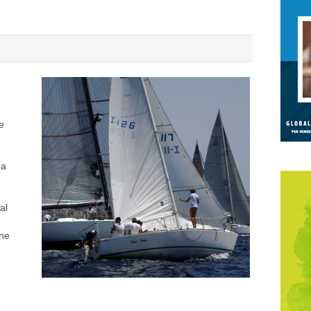
e
ga
al
:
one