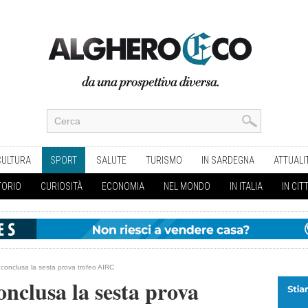
CULTURA
SPORT
SALUTE
TURISMO
IN SARDEGNA
ATTUALI
TORIO
CURIOSITÀ
ECONOMIA
NEL MONDO
IN ITALIA
IN CIT
: conclusa la sesta prova trofeo AIRC
onclusa la sesta prova