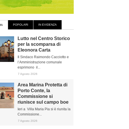
POPOLARI
IN EVIDENZA
MA
Lutto nel Centro Storico
per la scomparsa di
Eleonora Carta
Il Sindaco Raimondo Cacciotto e
l’Amministrazione comunale
esprimono il...
7 Agosto 2026
Area Marina Protetta di
Porto Conte, la
Commissione si
riunisce sul campo boe
Ieri a Villa Maria Pia si è riunita la
Commissione...
7 Agosto 2026