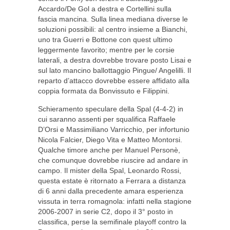
Accardo/De Gol a destra e Cortellini sulla
fascia mancina. Sulla linea mediana diverse le
soluzioni possibili: al centro insieme a Bianchi,
uno tra Guerri e Bottone con quest ultimo
leggermente favorito; mentre per le corsie
laterali, a destra dovrebbe trovare posto Lisai e
sul lato mancino ballottaggio Pingue/ Angelilli. Il
reparto d’attacco dovrebbe essere affidato alla
coppia formata da Bonvissuto e Filippini.
Schieramento speculare della Spal (4-4-2) in
cui saranno assenti per squalifica Raffaele
D’Orsi e Massimiliano Varricchio, per infortunio
Nicola Falcier, Diego Vita e Matteo Montorsi.
Qualche timore anche per Manuel Personè,
che comunque dovrebbe riuscire ad andare in
campo. Il mister della Spal, Leonardo Rossi,
questa estate è ritornato a Ferrara a distanza
di 6 anni dalla precedente amara esperienza
vissuta in terra romagnola: infatti nella stagione
2006-2007 in serie C2, dopo il 3° posto in
classifica, perse la semifinale playoff contro la