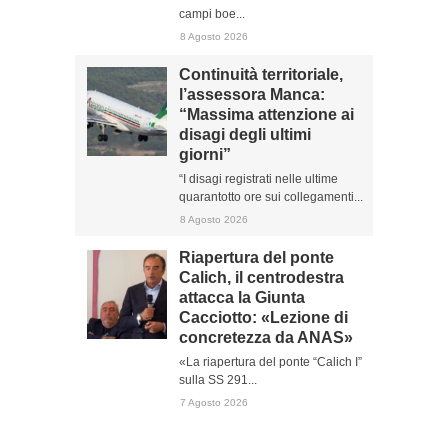
campi boe...
8 Agosto 2026
Continuità territoriale,
l’assessora Manca:
“Massima attenzione ai
disagi degli ultimi
giorni”
“I disagi registrati nelle ultime
quarantotto ore sui collegamenti...
8 Agosto 2026
Riapertura del ponte
Calich, il centrodestra
attacca la Giunta
Cacciotto: «Lezione di
concretezza da ANAS»
«La riapertura del ponte “Calich I”
sulla SS 291...
7 Agosto 2026