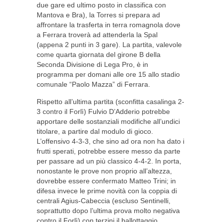
due gare ed ultimo posto in classifica con
Mantova e Bra), la Torres si prepara ad
affrontare la trasferta in terra romagnola dove
a Ferrara troverà ad attenderla la Spal
(appena 2 punti in 3 gare). La partita, valevole
come quarta giornata del girone B della
Seconda Divisione di Lega Pro, è in
programma per domani alle ore 15 allo stadio
comunale “Paolo Mazza” di Ferrara.
Rispetto all’ultima partita (sconfitta casalinga 2-
3 contro il Forlì) Fulvio D’Adderio potrebbe
apportare delle sostanziali modifiche all’undici
titolare, a partire dal modulo di gioco.
L’offensivo 4-3-3, che sino ad ora non ha dato i
frutti sperati, potrebbe essere messo da parte
per passare ad un più classico 4-4-2. In porta,
nonostante le prove non proprio all’altezza,
dovrebbe essere confermato Matteo Trini; in
difesa invece le prime novità con la coppia di
centrali Agius-Cabeccia (escluso Sentinelli,
soprattutto dopo l’ultima prova molto negativa
contro il Forlì) con terzini il ballottaggio