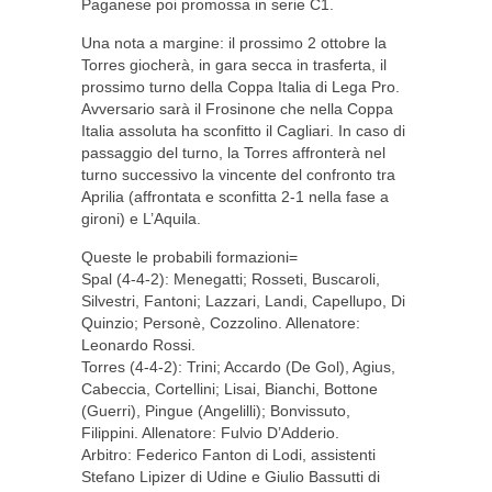
Paganese poi promossa in serie C1.
Una nota a margine: il prossimo 2 ottobre la
Torres giocherà, in gara secca in trasferta, il
prossimo turno della Coppa Italia di Lega Pro.
Avversario sarà il Frosinone che nella Coppa
Italia assoluta ha sconfitto il Cagliari. In caso di
passaggio del turno, la Torres affronterà nel
turno successivo la vincente del confronto tra
Aprilia (affrontata e sconfitta 2-1 nella fase a
gironi) e L’Aquila.
Queste le probabili formazioni=
Spal (4-4-2): Menegatti; Rosseti, Buscaroli,
Silvestri, Fantoni; Lazzari, Landi, Capellupo, Di
Quinzio; Personè, Cozzolino. Allenatore:
Leonardo Rossi.
Torres (4-4-2): Trini; Accardo (De Gol), Agius,
Cabeccia, Cortellini; Lisai, Bianchi, Bottone
(Guerri), Pingue (Angelilli); Bonvissuto,
Filippini. Allenatore: Fulvio D’Adderio.
Arbitro: Federico Fanton di Lodi, assistenti
Stefano Lipizer di Udine e Giulio Bassutti di