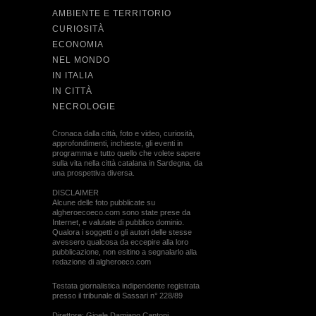
AMBIENTE E TERRITORIO
CURIOSITÀ
ECONOMIA
NEL MONDO
IN ITALIA
IN CITTÀ
NECROLOGIE
Cronaca dalla città, foto e video, curiosità,
approfondimenti, inchieste, gli eventi in
programma e tutto quello che volete sapere
sulla vita nella città catalana in Sardegna, da
una prospettiva diversa.
DISCLAIMER
Alcune delle foto pubblicate su
algheroecoeco.com sono state prese da
Internet, e valutate di pubblico dominio.
Qualora i soggetti o gli autori delle stesse
avessero qualcosa da eccepire alla loro
pubblicazione, non esitino a segnalarlo alla
redazione di algheroeco.com
Testata giornalistica indipendente registrata
presso il tribunale di Sassari n° 228/89
Direttore: Gioele Damiano Cantoni