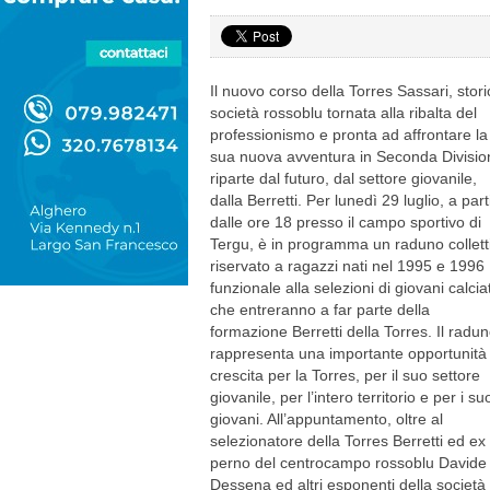
Il nuovo corso della Torres Sassari, stori
società rossoblu tornata alla ribalta del
professionismo e pronta ad affrontare la
sua nuova avventura in Seconda Divisio
riparte dal futuro, dal settore giovanile,
dalla Berretti. Per lunedì 29 luglio, a part
dalle ore 18 presso il campo sportivo di
Tergu, è in programma un raduno collett
riservato a ragazzi nati nel 1995 e 1996
funzionale alla selezioni di giovani calcia
che entreranno a far parte della
formazione Berretti della Torres. Il radu
rappresenta una importante opportunità 
crescita per la Torres, per il suo settore
giovanile, per l’intero territorio e per i su
giovani. All’appuntamento, oltre al
selezionatore della Torres Berretti ed ex
perno del centrocampo rossoblu Davide B
Dessena ed altri esponenti della società 