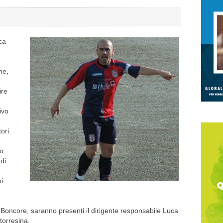
ca
ne,
ire
ivo
tori
no
di
oi
oncore, saranno presenti il dirigente responsabile Luca
torresina.