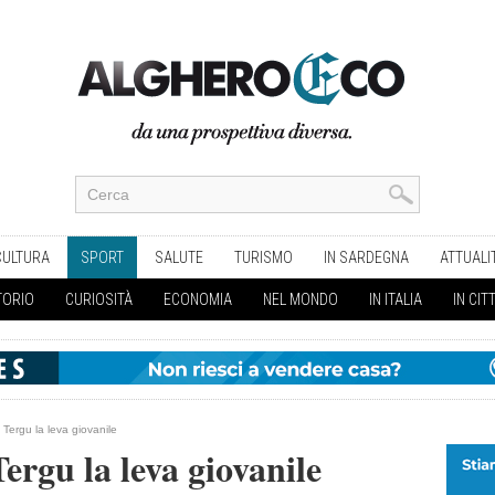
CULTURA
SPORT
SALUTE
TURISMO
IN SARDEGNA
ATTUALI
TORIO
CURIOSITÀ
ECONOMIA
NEL MONDO
IN ITALIA
IN CIT
a Tergu la leva giovanile
Tergu la leva giovanile