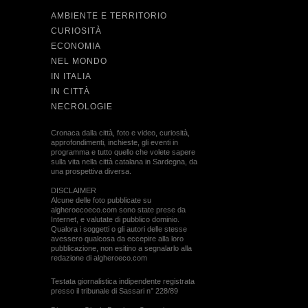
AMBIENTE E TERRITORIO
CURIOSITÀ
ECONOMIA
NEL MONDO
IN ITALIA
IN CITTÀ
NECROLOGIE
Cronaca dalla città, foto e video, curiosità,
approfondimenti, inchieste, gli eventi in
programma e tutto quello che volete sapere
sulla vita nella città catalana in Sardegna, da
una prospettiva diversa.
DISCLAIMER
Alcune delle foto pubblicate su
algheroecoeco.com sono state prese da
Internet, e valutate di pubblico dominio.
Qualora i soggetti o gli autori delle stesse
avessero qualcosa da eccepire alla loro
pubblicazione, non esitino a segnalarlo alla
redazione di algheroeco.com
Testata giornalistica indipendente registrata
presso il tribunale di Sassari n° 228/89