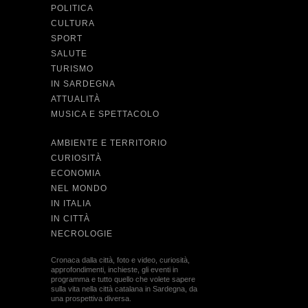
POLITICA
CULTURA
SPORT
SALUTE
TURISMO
IN SARDEGNA
ATTUALITÀ
MUSICA E SPETTACOLO
AMBIENTE E TERRITORIO
CURIOSITÀ
ECONOMIA
NEL MONDO
IN ITALIA
IN CITTÀ
NECROLOGIE
Cronaca dalla città, foto e video, curiosità,
approfondimenti, inchieste, gli eventi in
programma e tutto quello che volete sapere
sulla vita nella città catalana in Sardegna, da
una prospettiva diversa.