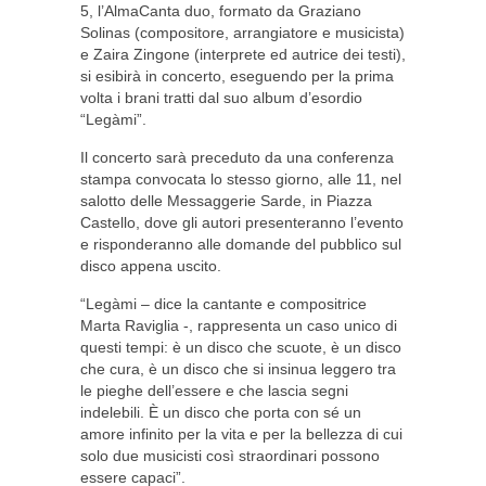
5, l’AlmaCanta duo, formato da Graziano
Solinas (compositore, arrangiatore e musicista)
e Zaira Zingone (interprete ed autrice dei testi),
si esibirà in concerto, eseguendo per la prima
volta i brani tratti dal suo album d’esordio
“Legàmi”.
Il concerto sarà preceduto da una conferenza
stampa convocata lo stesso giorno, alle 11, nel
salotto delle Messaggerie Sarde, in Piazza
Castello, dove gli autori presenteranno l’evento
e risponderanno alle domande del pubblico sul
disco appena uscito.
“Legàmi – dice la cantante e compositrice
Marta Raviglia -, rappresenta un caso unico di
questi tempi: è un disco che scuote, è un disco
che cura, è un disco che si insinua leggero tra
le pieghe dell’essere e che lascia segni
indelebili. È un disco che porta con sé un
amore infinito per la vita e per la bellezza di cui
solo due musicisti così straordinari possono
essere capaci”.