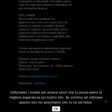
programma e tutto quello che volete sapere
sulla vita nella città catalana in Sardegna, da
una prospettiva diversa.
DISCLAIMER
Alcune delle foto pubblicate su
algheroecoeco.com sono state prese da
Internet, e valutate di pubblico dominio.
Qualora i soggetti o gli autori delle stesse
avessero qualcosa da eccepire alla loro
pubblicazione, non esitino a segnalarlo alla
redazione di algheroeco.com
Testata giornalistica indipendente registrata
presso il tribunale di Sassari n° 228/89
Direttore: Gioele Damiano Cantoni
Editrice: Città Grafica
Redazione: Via Goceano, 10 - 07041 Alghero
ISSN 2532-618X
Scrivici a
info@algheroeco.com
Webmaster:
WebRiver
© ALGHERO ECO Riproduzione solo con il
Utilizziamo i cookie per essere sicuri che tu possa avere la
permesso di algheroeco.com
migliore esperienza sul nostro sito. Se continui ad utilizzare
questo sito noi assumiamo che tu ne sia felice.
WEB DESIGN
Ok