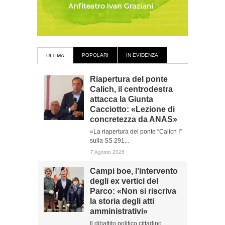
POPOLARI
IN EVIDENZA
ULTIMA
Riapertura del ponte
Calich, il centrodestra
attacca la Giunta
Cacciotto: «Lezione di
concretezza da ANAS»
«La riapertura del ponte “Calich I”
sulla SS 291...
7 Agosto 2026
Campi boe, l’intervento
degli ex vertici del
Parco: «Non si riscriva
la storia degli atti
amministrativi»
Il dibattito politico cittadino