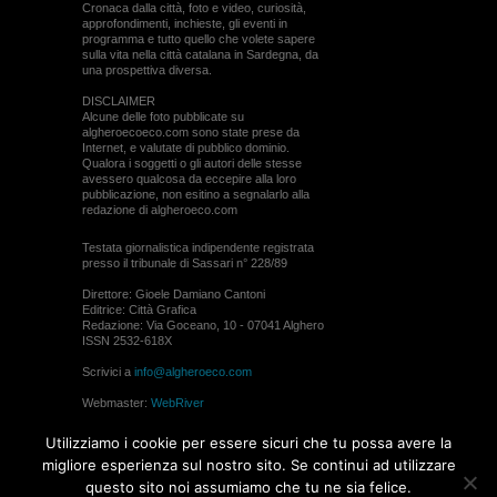
Cronaca dalla città, foto e video, curiosità,
approfondimenti, inchieste, gli eventi in
programma e tutto quello che volete sapere
sulla vita nella città catalana in Sardegna, da
una prospettiva diversa.
DISCLAIMER
Alcune delle foto pubblicate su
algheroecoeco.com sono state prese da
Internet, e valutate di pubblico dominio.
Qualora i soggetti o gli autori delle stesse
avessero qualcosa da eccepire alla loro
pubblicazione, non esitino a segnalarlo alla
redazione di algheroeco.com
Testata giornalistica indipendente registrata
presso il tribunale di Sassari n° 228/89
Direttore: Gioele Damiano Cantoni
Editrice: Città Grafica
Redazione: Via Goceano, 10 - 07041 Alghero
ISSN 2532-618X
Scrivici a
info@algheroeco.com
Webmaster:
WebRiver
© ALGHERO ECO Riproduzione solo con il
Utilizziamo i cookie per essere sicuri che tu possa avere la
permesso di algheroeco.com
migliore esperienza sul nostro sito. Se continui ad utilizzare
questo sito noi assumiamo che tu ne sia felice.