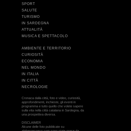
SPORT
SALUTE
TURISMO
IN SARDEGNA
ATTUALITÀ
MUSICA E SPETTACOLO
AMBIENTE E TERRITORIO
CURIOSITÀ
ECONOMIA
NEL MONDO
IN ITALIA
IN CITTÀ
NECROLOGIE
Cronaca dalla città, foto e video, curiosità,
approfondimenti, inchieste, gli eventi in
programma e tutto quello che volete sapere
sulla vita nella città catalana in Sardegna, da
una prospettiva diversa.
DISCLAIMER
Alcune delle foto pubblicate su
algheroecoeco.com sono state prese da