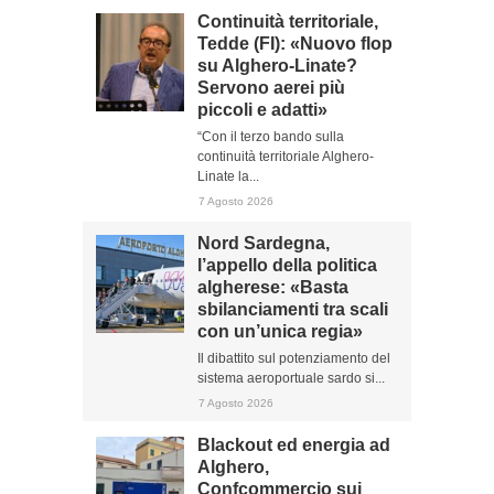
Continuità territoriale,
Tedde (FI): «Nuovo flop
su Alghero-Linate?
Servono aerei più
piccoli e adatti»
“Con il terzo bando sulla
continuità territoriale Alghero-
Linate la...
7 Agosto 2026
Nord Sardegna,
l’appello della politica
algherese: «Basta
sbilanciamenti tra scali
con un’unica regia»
Il dibattito sul potenziamento del
sistema aeroportuale sardo si...
7 Agosto 2026
Blackout ed energia ad
Alghero,
Confcommercio sui