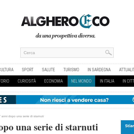
CULTURA
SPORT
SALUTE
TURISMO
IN SARDEGNA
ATTUALI
TORIO
CURIOSITÀ
ECONOMIA
NEL MONDO
IN ITALIA
IN CIT
 anni dopo una serie di starnuti
po una serie di starnuti