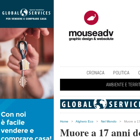
CRONACA
POLITICA
AMBIENTE E TERRI
Home
>
Alghero Eco
>
Nel Mondo
>
Muore a 17
Muore a 17 anni do