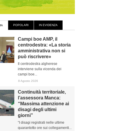
POPOLARI
IN EVIDENZA
MA
Campi boe AMP, il
centrodestra: «La storia
amministrativa non si
può riscrivere»
Il centrodestra algherese
interviene sulla vicenda dei
campi boe...
8 Agosto 2026
Continuità territoriale,
l’assessora Manca:
“Massima attenzione ai
disagi degli ultimi
giorni”
“I disagi registrati nelle ultime
quarantotto ore sui collegamenti...