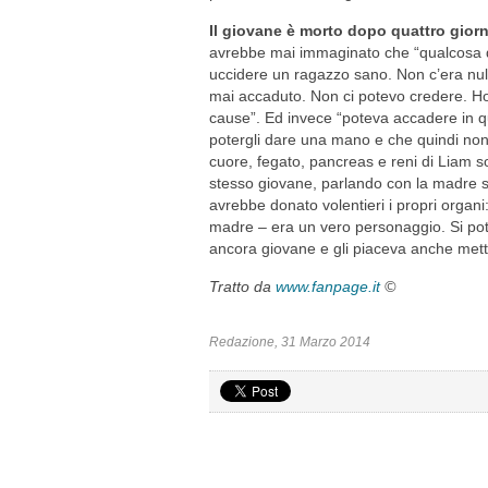
Il giovane è morto dopo quattro giorn
avrebbe mai immaginato che “qualcosa d
uccidere un ragazzo sano. Non c’era nul
mai accaduto. Non ci potevo credere. Ho
cause”. Ed invece “poteva accadere in q
potergli dare una mano e che quindi no
cuore, fegato, pancreas e reni di Liam son
stesso giovane, parlando con la madre s
avrebbe donato volentieri i propri organi
madre – era un vero personaggio. Si po
ancora giovane e gli piaceva anche mette
Tratto da
www.fanpage.it
©
Redazione, 31 Marzo 2014