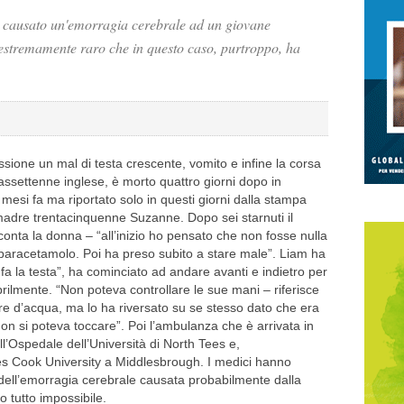
o causato un'emorragia cerebrale ad un giovane
o estremamente raro che in questo caso, purtroppo, ha
essione un mal di testa crescente, vomito e infine la corsa
ssettenne inglese, è morto quattro giorni dopo in
mesi fa ma riportato solo in questi giorni dalla stampa
madre trentacinquenne Suzanne. Dopo sei starnuti il
nta la donna – “all’inizio ho pensato che non fosse nulla
 paracetamolo. Poi ha preso subito a stare male”. Liam ha
i fa la testa”, ha cominciato ad andare avanti e indietro per
rilmente. “Non poteva controllare le sue mani – riferisce
re d’acqua, ma lo ha riversato su se stesso dato che era
on si poteva toccare”. Poi l’ambulanza che è arrivata in
l’Ospedale dell’Università di North Tees e,
es Cook University a Middlesbrough. I medici hanno
dell’emorragia cerebrale causata probabilmente dalla
o tutto impossibile.