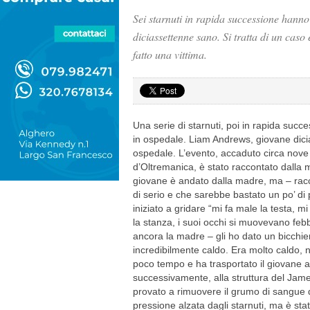
Sei starnuti in rapida successione hann
diciassettenne sano. Si tratta di un cas
fatto una vittima.
Una serie di starnuti, poi in rapida succ
in ospedale. Liam Andrews, giovane dicia
ospedale. L’evento, accaduto circa nove 
d’Oltremanica, è stato raccontato dalla 
giovane è andato dalla madre, ma – racco
di serio e che sarebbe bastato un po’ di
iniziato a gridare “mi fa male la testa, m
la stanza, i suoi occhi si muovevano febb
ancora la madre – gli ho dato un bicchie
incredibilmente caldo. Era molto caldo, n
poco tempo e ha trasportato il giovane al
successivamente, alla struttura del Jam
provato a rimuovere il grumo di sangue 
pressione alzata dagli starnuti, ma è stat