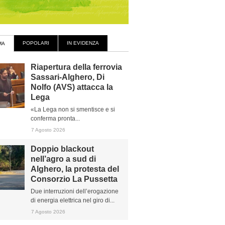
POPOLARI
IN EVIDENZA
MA
Riapertura della ferrovia
Sassari-Alghero, Di
Nolfo (AVS) attacca la
Lega
«La Lega non si smentisce e si
conferma pronta...
7 Agosto 2026
Doppio blackout
nell’agro a sud di
Alghero, la protesta del
Consorzio La Pussetta
Due interruzioni dell’erogazione
di energia elettrica nel giro di...
7 Agosto 2026