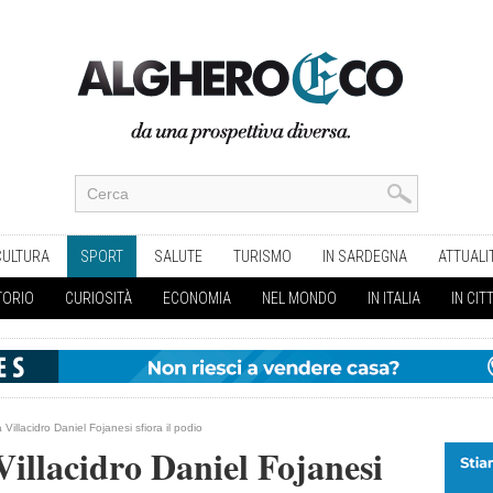
CULTURA
SPORT
SALUTE
TURISMO
IN SARDEGNA
ATTUALI
TORIO
CURIOSITÀ
ECONOMIA
NEL MONDO
IN ITALIA
IN CIT
Villacidro Daniel Fojanesi sfiora il podio
illacidro Daniel Fojanesi