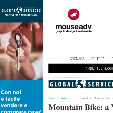
CRONACA
POLITICA
AMBIENTE E TERRI
Home
>
Alghero Eco
>
Sport
>
Mountain Bike: a 
Mountain Bike: a V