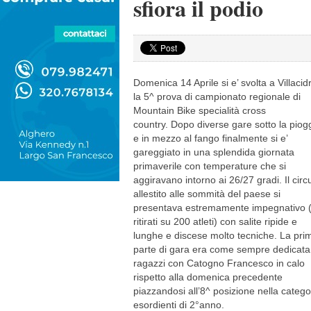
sfiora il podio
Domenica 14 Aprile si e’ svolta a Villacid
la 5^ prova di campionato regionale di
Mountain Bike specialità cross
country. Dopo diverse gare sotto la piog
e in mezzo al fango finalmente si e’
gareggiato in una splendida giornata
primaverile con temperature che si
aggiravano intorno ai 26/27 gradi. Il circ
allestito alle sommità del paese si
presentava estremamente impegnativo 
ritirati su 200 atleti) con salite ripide e
lunghe e discese molto tecniche. La pri
parte di gara era come sempre dedicata
ragazzi con Catogno Francesco in calo
rispetto alla domenica precedente
piazzandosi all’8^ posizione nella catego
esordienti di 2°anno.