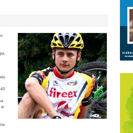
ro
gia
uito
(40
ma
 ai
ria