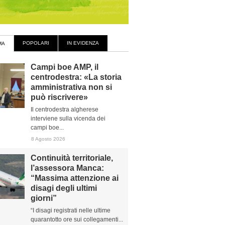
POPOLARI
IN EVIDENZA
MA
Campi boe AMP, il
centrodestra: «La storia
amministrativa non si
può riscrivere»
Il centrodestra algherese
interviene sulla vicenda dei
campi boe...
8 Agosto 2026
Continuità territoriale,
l’assessora Manca:
“Massima attenzione ai
disagi degli ultimi
giorni”
“I disagi registrati nelle ultime
quarantotto ore sui collegamenti...