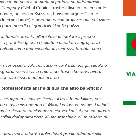
ie competenze in materia di protezione patrimoniale
ust Company
(Global Capital Trust è attiva in una costante
il mondo, ha sedi in Svizzera, Lussemburgo e Cina, e
à internazionale)
e pertanto posso proporre una soluzione
 porre rimedio ai grandi limiti delle polizze.
e automaticamente all’obiettivo di tutelare il proprio
: a garantire questo risultato è la natura segregativa
 conferiti come una cassetta di sicurezza farebbe con i
 riconosciuto solo nel caso in cui il trust venga stipulato
co riguardano invece la natura del trust, che deve avere
e non può essere autodichiarato.
al professionista anche di qualche altro beneficio?
si sviluppano in chiave fiscale: il trust Immobiliare, per
e e successione pari al 4% del valore catastale. I valori
ornati e risultano decisamente convenienti. A questo quadro
sibili dall’applicazione di una franchigia di un milione di
 prossimi a ridursi: l’Italia dovrà presto adattarsi alla