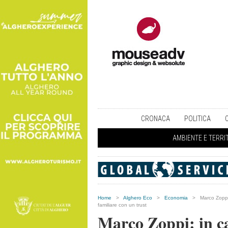
CRONACA
POLITICA
AMBIENTE E TERRI
Home
>
Alghero Eco
>
Economia
>
Marco Zoppi:
familiare con un trust
Marco Zoppi: in ca