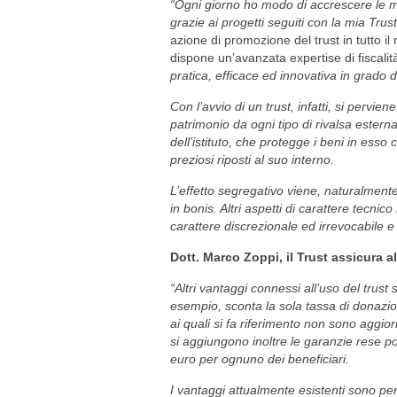
“Ogni giorno ho modo di accrescere le m
grazie ai progetti seguiti con la mia Tr
azione di promozione del trust in tutto 
dispone un’avanzata expertise di fiscalit
pratica, efficace ed innovativa in grado di
Con l’avvio di un trust, infatti, si pervien
patrimonio da ogni tipo di rivalsa esterna
dell’istituto, che protegge i beni in esso
preziosi riposti al suo interno.
L’effetto segregativo viene, naturalmente,
in bonis. Altri aspetti di carattere tecni
carattere discrezionale ed irrevocabile 
Dott. Marco Zoppi, il Trust assicura 
“Altri vantaggi connessi all’uso del trust 
esempio, sconta la sola tassa di donazion
ai quali si fa riferimento non sono aggi
si aggiungono inoltre le garanzie rese pos
euro per ognuno dei beneficiari.
I vantaggi attualmente esistenti sono però