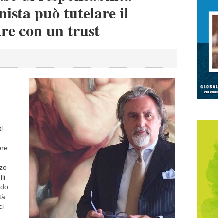
nista può tutelare il
re con un trust
ti
ore
rzo
li
ndo
tà
ci