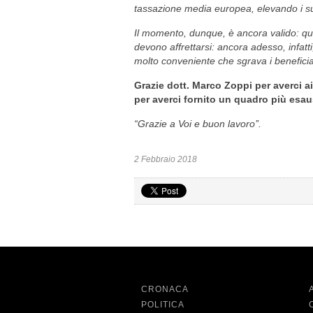
tassazione media europea, elevando i su
Il momento, dunque, è ancora valido: quan
devono affrettarsi: ancora adesso, infatti
molto conveniente che sgrava i beneficiari
Grazie dott. Marco Zoppi per averci a
per averci fornito un quadro più esaus
“Grazie a Voi e buon lavoro’’.
2 Febbraio 2018
CRONACA
POLITICA