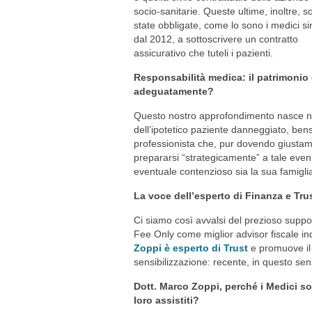
socio-sanitarie. Queste ultime, inoltre, s
state obbligate, come lo sono i medici si
dal 2012, a sottoscrivere un contratto
assicurativo che tuteli i pazienti.
Responsabilità medica: il patrimonio 
adeguatamente?
Questo nostro approfondimento nasce no
dell’ipotetico paziente danneggiato, bens
professionista che, pur dovendo giustament
prepararsi “strategicamente” a tale even
eventuale contenzioso sia la sua famigli
La voce dell’esperto di Finanza e Tr
Ci siamo così avvalsi del prezioso suppo
Fee Only come miglior advisor fiscale in
Zoppi è esperto di Trust
e promuove il
sensibilizzazione: recente, in questo sen
Dott. Marco Zoppi, perché i Medici son
loro assistiti?