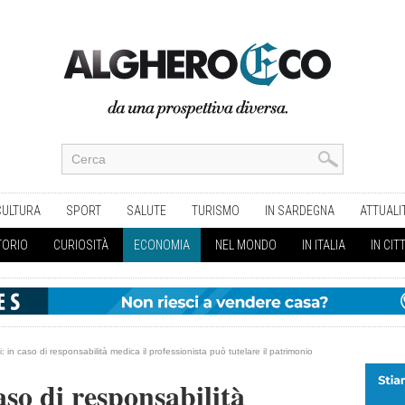
CULTURA
SPORT
SALUTE
TURISMO
IN SARDEGNA
ATTUALI
TORIO
CURIOSITÀ
ECONOMIA
NEL MONDO
IN ITALIA
IN CIT
 in caso di responsabilità medica il professionista può tutelare il patrimonio
so di responsabilità