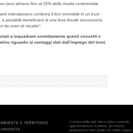
oi tassi almeno fino al 25% della media continentale.
ti intendessero conferire il loro immobile in un trust
, è possibile beneficiare di una leva fiscale successoria
 da oneri di riscatto’’.
iutati a inquadrare correttamente questi concetti e
tivo riguardo ai vantaggi dati dall’impiego del trust.
Cronaca dalla città, foto e video, curiosità,
AMBIENTE E TERRITORIO
approfondimenti, inchieste, gli eventi in
CURIOSITÀ
programma e tutto quello che volete sapere