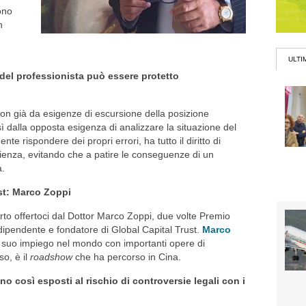
ono
n
ULTI
del professionista può essere protetto
n già da esigenze di escursione della posizione
ì dalla opposta esigenza di analizzare la situazione del
e rispondere dei propri errori, ha tutto il diritto di
ienza, evitando che a patire le conseguenze di un
a.
ust: Marco Zoppi
rto offertoci dal Dottor Marco Zoppi, due volte Premio
dipendente e fondatore di Global Capital Trust.
Marco
 suo impiego nel mondo con importanti opere di
so, è il
roadshow
che ha percorso in Cina.
o così esposti al rischio di controversie legali con i