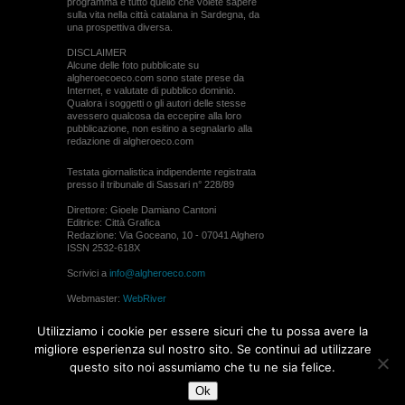
programma e tutto quello che volete sapere
sulla vita nella città catalana in Sardegna, da
una prospettiva diversa.
DISCLAIMER
Alcune delle foto pubblicate su
algheroecoeco.com sono state prese da
Internet, e valutate di pubblico dominio.
Qualora i soggetti o gli autori delle stesse
avessero qualcosa da eccepire alla loro
pubblicazione, non esitino a segnalarlo alla
redazione di algheroeco.com
Testata giornalistica indipendente registrata
presso il tribunale di Sassari n° 228/89
Direttore: Gioele Damiano Cantoni
Editrice: Città Grafica
Redazione: Via Goceano, 10 - 07041 Alghero
ISSN 2532-618X
Scrivici a
info@algheroeco.com
Webmaster:
WebRiver
© ALGHERO ECO Riproduzione solo con il
Utilizziamo i cookie per essere sicuri che tu possa avere la
permesso di algheroeco.com
migliore esperienza sul nostro sito. Se continui ad utilizzare
questo sito noi assumiamo che tu ne sia felice.
WEB DESIGN
Ok