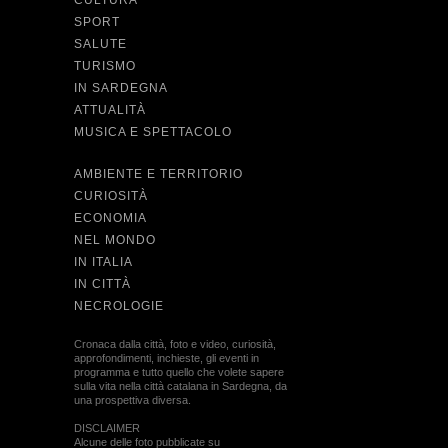
CULTURA
SPORT
SALUTE
TURISMO
IN SARDEGNA
ATTUALITÀ
MUSICA E SPETTACOLO
AMBIENTE E TERRITORIO
CURIOSITÀ
ECONOMIA
NEL MONDO
IN ITALIA
IN CITTÀ
NECROLOGIE
Cronaca dalla città, foto e video, curiosità,
approfondimenti, inchieste, gli eventi in
programma e tutto quello che volete sapere
sulla vita nella città catalana in Sardegna, da
una prospettiva diversa.
DISCLAIMER
Alcune delle foto pubblicate su