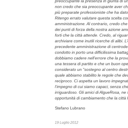
preoccupante la presenza in giunta di un
non credo che sia preoccupante aver ch
più preparate professioniste che ha dato
Ritengo errato valutare questa scelta co
amministrazione. Al contrario, credo che
dei punti di forza della nostra azione am
forti che la città attende. Credo, al rigua
archiviare come inutili ricerche di alibi.
precedente amministrazione di centrode
condotto in porto una difficilissima batt
dobbiamo cadere nell’errore che la prov
una tessera di partito e che un buon oper
considerato un “sostegno al centro destr
quale abbiamo stabilito le regole che de
reciproco. Ci aspetta un lavoro impegnati
l’impegno di cui siamo capaci, senza che
irriguardoso. Gli amici di AlgueRosa, ne
opportunità di cambiamento che la città 
Stefano Lubrano
19 Luglio 2012