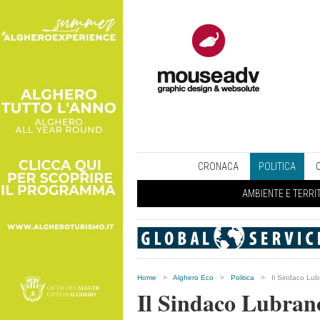
CRONACA
POLITICA
AMBIENTE E TERRI
Home
>
Alghero Eco
>
Politica
>
Il Sindaco Lub
Il Sindaco Lubrano