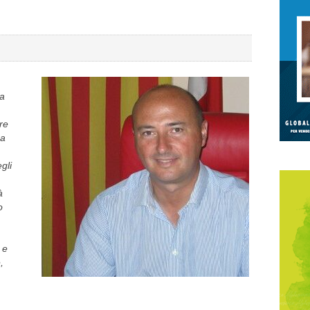
ha
re
sa
gli
à
o
 e
,