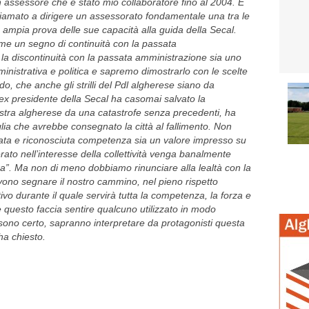
 assessore che è stato mio collaboratore fino al 2004. E
iamato a dirigere un assessorato fondamentale una tra le
 ampia prova delle sue capacità alla guida della Secal.
me un segno di continuità con la passata
 la discontinuità con la passata amministrazione sia uno
ministrativa e politica e sapremo dimostrarlo con le scelte
rdo, che anche gli strilli del Pdl algherese siano da
 L’ex presidente della Secal ha casomai salvato la
stra algherese da una catastrofe senza precedenti, ha
aglia che avrebbe consegnato la città al fallimento. Non
ata e riconosciuta competenza sia un valore impresso su
ato nell’interesse della collettività venga banalmente
a”. Ma non di meno dobbiamo rinunciare alla lealtà con la
vono segnare il nostro cammino, nel pieno rispetto
vo durante il quale servirà tutta la competenza, la forza e
 questo faccia sentire qualcuno utilizzato in modo
 sono certo, sapranno interpretare da protagonisti questa
ha chiesto.