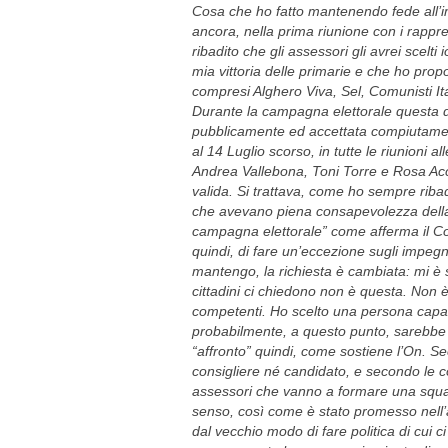
Cosa che ho fatto mantenendo fede all’im
ancora, nella prima riunione con i rapp
ribadito che gli assessori gli avrei scelti
mia vittoria delle primarie e che ho propo
compresi Alghero Viva, Sel, Comunisti It
Durante la campagna elettorale questa de
pubblicamente ed accettata compiutament
al 14 Luglio scorso, in tutte le riunioni 
Andrea Vallebona, Toni Torre e Rosa Acc
valida. Si trattava, come ho sempre ribadito,
che avevano piena consapevolezza della 
campagna elettorale” come afferma il Con
quindi, di fare un’eccezione sugli impegn
mantengo, la richiesta è cambiata: mi è s
cittadini ci chiedono non è questa. Non è 
competenti. Ho scelto una persona capace
probabilmente, a questo punto, sarebbe
“affronto” quindi, come sostiene l’On. S
consigliere né candidato, e secondo le c
assessori che vanno a formare una squad
senso, così come è stato promesso nell’
dal vecchio modo di fare politica di cui c