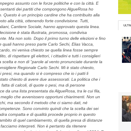
pegno assunto con le forze politiche e con la città. E
resentanti dei partiti che compongono AlgueRosa ho
 io. Questo è un principio cardine che ha contribuito alla
sto alla città, ottenendo forte condivisione. Tutti,
ULTI
aliani, Cantiere Sociale, hanno approvato questa linea.
cisione è stata illustrata, promossa, condivisa
e. Ma non solo. Dopo il primo turno delle elezioni e fino
alle quali hanno preso parte Carlo Sechi, Elias Vacca,
ardo, mi veniva chiesto se quella linea fosse sempre
 di rispettare gli elettori, i cittadini e tutti i consiglieri
scelta e non di “parole al vento pronunciate durante la
sigliere Regionale Carlo Sechi. Mi è stato chiesto,
i presi, ma quando si è compreso che io i patti li
tato chiesto di avere due assessorati. La politica che i
fatta di calcoli, di quote o pesi, ma di persone
 da una lista presentata da AlgueRosa, tra le cui fila,
 meglio che avvenissero opportuni chiarimenti. Non un
echi, ma secondo il metodo che ci siamo dati, né
ompetenze. Sono convinto quindi che la scelta dei sei
ra compatta e di qualità procede proprio in questo
ambito di quel cambiamento, di quella presa di distanze
i facciamo interpreti. Non è pertanto da ritenere