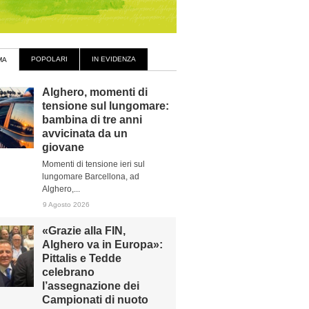
POPOLARI
IN EVIDENZA
MA
Alghero, momenti di
tensione sul lungomare:
bambina di tre anni
avvicinata da un
giovane
Momenti di tensione ieri sul
lungomare Barcellona, ad
Alghero,...
9 Agosto 2026
«Grazie alla FIN,
Alghero va in Europa»:
Pittalis e Tedde
celebrano
l’assegnazione dei
Campionati di nuoto