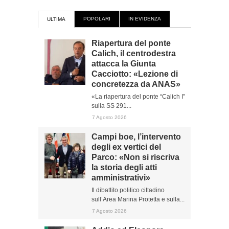
POPOLARI
IN EVIDENZA
ULTIMA
Riapertura del ponte
Calich, il centrodestra
attacca la Giunta
Cacciotto: «Lezione di
concretezza da ANAS»
«La riapertura del ponte “Calich I”
sulla SS 291...
7 Agosto 2026
Campi boe, l’intervento
degli ex vertici del
Parco: «Non si riscriva
la storia degli atti
amministrativi»
Il dibattito politico cittadino
sull’Area Marina Protetta e sulla...
7 Agosto 2026