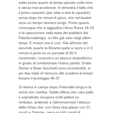
solito primo quarto di tempo giocato sotto tono
e senza mai accelerare, lo dimostra il fatto che
il primo canestro (per tutte e due le squadre)
arriva dopo tre minuti di gioco, che nel basket
sono un tempo davvero lungo. Primo quarto,
comunque che si aggiudica l’Acea Roma 16-18
e fa ripercorrere nella testa del pubblico del
PalaSerradimigni un film già visto negli ultimi
tempi. E invece non è così. Già all’inizio del
secondo quarto la Dinamo parte a razzo e in 5
minuti si porta su un parziale di 20-4
mostrando i muscoli e un attacco stratosferico
in grado di condizionare l’intera partita. Drake
Diener e Brian Sacchetti sono incontenibili, in
più due triple di Vanuzzo allo scadere di tempo
fissano il punteggio 48-37.
Si rientra in campo dopo l’intervallo lungo e la
storia non cambia. Solida difesa che ruba palla
e soprattutto recupera molti palloni su
rimbalzo, andando a ridimensionare l’attacco
della Virtus che, con Goss (top player con 21
punti) e Datome, cerca in tutti i modi di