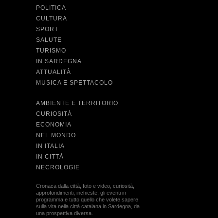
POLITICA
CULTURA
SPORT
SALUTE
TURISMO
IN SARDEGNA
ATTUALITÀ
MUSICA E SPETTACOLO
AMBIENTE E TERRITORIO
CURIOSITÀ
ECONOMIA
NEL MONDO
IN ITALIA
IN CITTÀ
NECROLOGIE
Cronaca dalla città, foto e video, curiosità,
approfondimenti, inchieste, gli eventi in
programma e tutto quello che volete sapere
sulla vita nella città catalana in Sardegna, da
una prospettiva diversa.