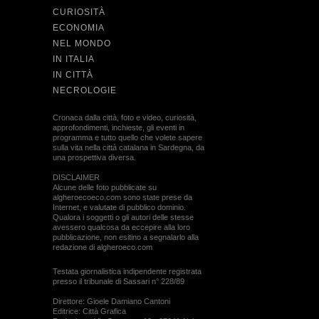
CURIOSITÀ
ECONOMIA
NEL MONDO
IN ITALIA
IN CITTÀ
NECROLOGIE
Cronaca dalla città, foto e video, curiosità,
approfondimenti, inchieste, gli eventi in
programma e tutto quello che volete sapere
sulla vita nella città catalana in Sardegna, da
una prospettiva diversa.
DISCLAIMER
Alcune delle foto pubblicate su
algheroecoeco.com sono state prese da
Internet, e valutate di pubblico dominio.
Qualora i soggetti o gli autori delle stesse
avessero qualcosa da eccepire alla loro
pubblicazione, non esitino a segnalarlo alla
redazione di algheroeco.com
Testata giornalistica indipendente registrata
presso il tribunale di Sassari n° 228/89
Direttore: Gioele Damiano Cantoni
Editrice: Città Grafica