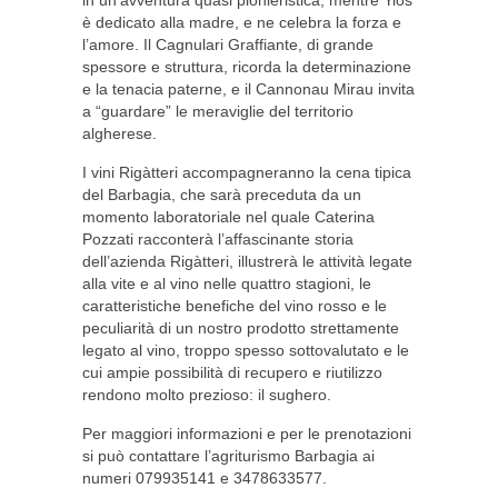
in un’avventura quasi pionieristica, mentre Yiòs
è dedicato alla madre, e ne celebra la forza e
l’amore. Il Cagnulari Graffiante, di grande
spessore e struttura, ricorda la determinazione
e la tenacia paterne, e il Cannonau Mirau invita
a “guardare” le meraviglie del territorio
algherese.
I vini Rigàtteri accompagneranno la cena tipica
del Barbagia, che sarà preceduta da un
momento laboratoriale nel quale Caterina
Pozzati racconterà l’affascinante storia
dell’azienda Rigàtteri, illustrerà le attività legate
alla vite e al vino nelle quattro stagioni, le
caratteristiche benefiche del vino rosso e le
peculiarità di un nostro prodotto strettamente
legato al vino, troppo spesso sottovalutato e le
cui ampie possibilità di recupero e riutilizzo
rendono molto prezioso: il sughero.
Per maggiori informazioni e per le prenotazioni
si può contattare l’agriturismo Barbagia ai
numeri 079935141 e 3478633577.