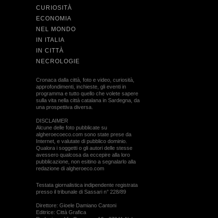
CURIOSITÀ
ECONOMIA
NEL MONDO
IN ITALIA
IN CITTÀ
NECROLOGIE
Cronaca dalla città, foto e video, curiosità,
approfondimenti, inchieste, gli eventi in
programma e tutto quello che volete sapere
sulla vita nella città catalana in Sardegna, da
una prospettiva diversa.
DISCLAIMER
Alcune delle foto pubblicate su
algheroecoeco.com sono state prese da
Internet, e valutate di pubblico dominio.
Qualora i soggetti o gli autori delle stesse
avessero qualcosa da eccepire alla loro
pubblicazione, non esitino a segnalarlo alla
redazione di algheroeco.com
Testata giornalistica indipendente registrata
presso il tribunale di Sassari n° 228/89
Direttore: Gioele Damiano Cantoni
Editrice: Città Grafica