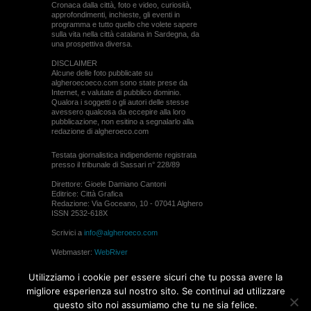
Cronaca dalla città, foto e video, curiosità,
approfondimenti, inchieste, gli eventi in
programma e tutto quello che volete sapere
sulla vita nella città catalana in Sardegna, da
una prospettiva diversa.
DISCLAIMER
Alcune delle foto pubblicate su
algheroecoeco.com sono state prese da
Internet, e valutate di pubblico dominio.
Qualora i soggetti o gli autori delle stesse
avessero qualcosa da eccepire alla loro
pubblicazione, non esitino a segnalarlo alla
redazione di algheroeco.com
Testata giornalistica indipendente registrata
presso il tribunale di Sassari n° 228/89
Direttore: Gioele Damiano Cantoni
Editrice: Città Grafica
Redazione: Via Goceano, 10 - 07041 Alghero
ISSN 2532-618X
Scrivici a
info@algheroeco.com
Webmaster:
WebRiver
© ALGHERO ECO Riproduzione solo con il
Utilizziamo i cookie per essere sicuri che tu possa avere la
permesso di algheroeco.com
migliore esperienza sul nostro sito. Se continui ad utilizzare
questo sito noi assumiamo che tu ne sia felice.