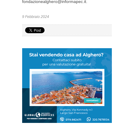
fondazionealghero@informapec.it
.
9 Febbraio 2024