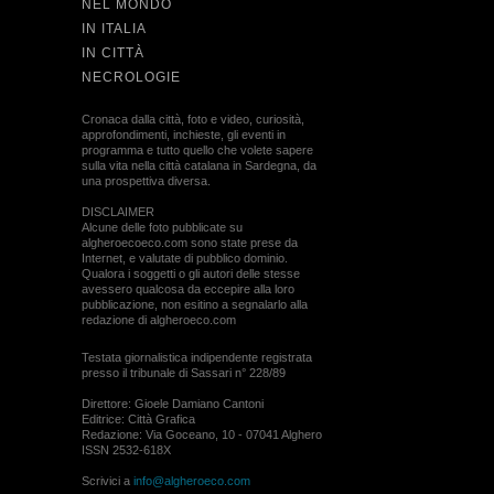
NEL MONDO
IN ITALIA
IN CITTÀ
NECROLOGIE
Cronaca dalla città, foto e video, curiosità,
approfondimenti, inchieste, gli eventi in
programma e tutto quello che volete sapere
sulla vita nella città catalana in Sardegna, da
una prospettiva diversa.
DISCLAIMER
Alcune delle foto pubblicate su
algheroecoeco.com sono state prese da
Internet, e valutate di pubblico dominio.
Qualora i soggetti o gli autori delle stesse
avessero qualcosa da eccepire alla loro
pubblicazione, non esitino a segnalarlo alla
redazione di algheroeco.com
Testata giornalistica indipendente registrata
presso il tribunale di Sassari n° 228/89
Direttore: Gioele Damiano Cantoni
Editrice: Città Grafica
Redazione: Via Goceano, 10 - 07041 Alghero
ISSN 2532-618X
Scrivici a
info@algheroeco.com