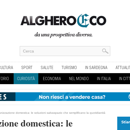
CULTURA
SPORT
SALUTE
TURISMO
IN SARDEGNA
ATTUALI
TORIO
CURIOSITÀ
ECONOMIA
NEL MONDO
IN ITALIA
IN CIT
nizzazione domestica: le soluzioni salvaspazio che semplificano la quotidianità
zione domestica: le