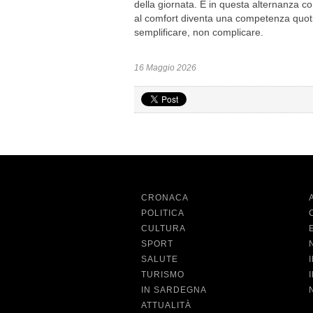
della giornata. E in questa alternanza co
al comfort diventa una competenza quotid
semplificare, non complicare.
16 Maggio 2026
CRONACA
POLITICA
CULTURA
SPORT
SALUTE
TURISMO
IN SARDEGNA
ATTUALITÀ