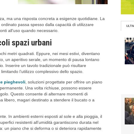
a, ma una risposta concreta a esigenze quotidiane. La
 ordinato passa spesso dalla capacità di utilizzare
ULTI
pronti all’uso quando necessario.
coli spazi urbani
chi metri quadrati. Eppure, nei mesi estivi, diventano
erto, un aperitivo serale, un momento di pausa lontano
rio. Inserire un tavolo tradizionale può risultare
imitando l’utilizzo complessivo dello spazio.
le pieghevoli
, soluzioni progettate per offrire un piano
permanente. Una volta richiuse, possono essere
ngolo. Questo consente di alternare momenti di
orna libero, magari destinato a stendere il bucato o a
nte. In ambienti esterni esposti al sole e alla pioggia, il
 superfici resistenti all’umidità garantiscono durata nel
a: un piano che si deforma o si deteriora rapidamente