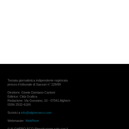
Testata giornalistica indipendente registrata
presso il tribunale di Sassari n° 228/89
Direttore: Gioele Damiano Cantoni
Editrice: Città Grafica
Redazione: Via Goceano, 10 - 07041 Alghero
ISSN 2532-618X
Scrivici a
info@algheroeco.com
Webmaster:
WebRiver
© ALGHERO ECO Riproduzione solo con il