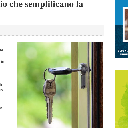
io che semplificano la
te
 in
di
in
,
za