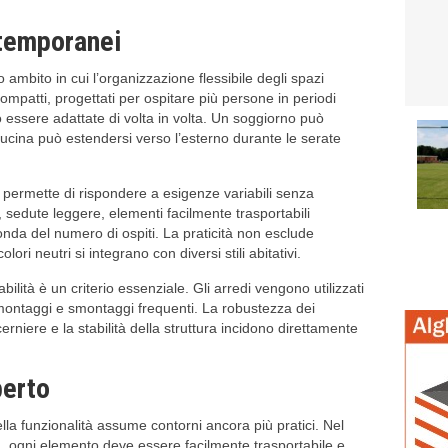
 temporanei
ambito in cui l’organizzazione flessibile degli spazi
mpatti, progettati per ospitare più persone in periodi
o essere adattate di volta in volta. Un soggiorno può
ucina può estendersi verso l’esterno durante le serate
permette di rispondere a esigenze variabili senza
i, sedute leggere, elementi facilmente trasportabili
nda del numero di ospiti. La praticità non esclude
lori neutri si integrano con diversi stili abitativi.
abilità è un criterio essenziale. Gli arredi vengono utilizzati
montaggi e smontaggi frequenti. La robustezza dei
erniere e la stabilità della struttura incidono direttamente
perto
ella funzionalità assume contorni ancora più pratici. Nel
rta, ogni elemento deve essere facilmente trasportabile e