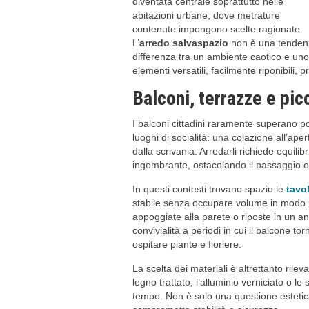
diventata centrale soprattutto nelle
abitazioni urbane, dove metrature
contenute impongono scelte ragionate.
L’
arredo salvaspazio
non è una tendenz
differenza tra un ambiente caotico e uno
elementi versatili, facilmente riponibili, 
Balconi, terrazze e pic
I balconi cittadini raramente superano po
luoghi di socialità: una colazione all’ap
dalla scrivania. Arredarli richiede equilib
ingombrante, ostacolando il passaggio o l
In questi contesti trovano spazio le
tavo
stabile senza occupare volume in modo 
appoggiate alla parete o riposte in un a
convivialità a periodi in cui il balcone t
ospitare piante e fioriere.
La scelta dei materiali è altrettanto rileva
legno trattato, l’alluminio verniciato o le
tempo. Non è solo una questione estetic