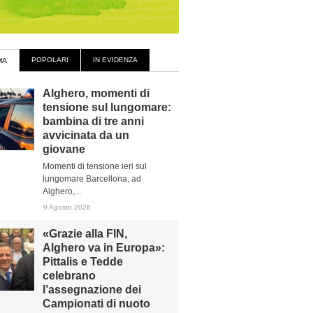
POPOLARI
IN EVIDENZA
MA
Alghero, momenti di
tensione sul lungomare:
bambina di tre anni
avvicinata da un
giovane
Momenti di tensione ieri sul
lungomare Barcellona, ad
Alghero,...
9 Agosto 2026
«Grazie alla FIN,
Alghero va in Europa»:
Pittalis e Tedde
celebrano
l’assegnazione dei
Campionati di nuoto