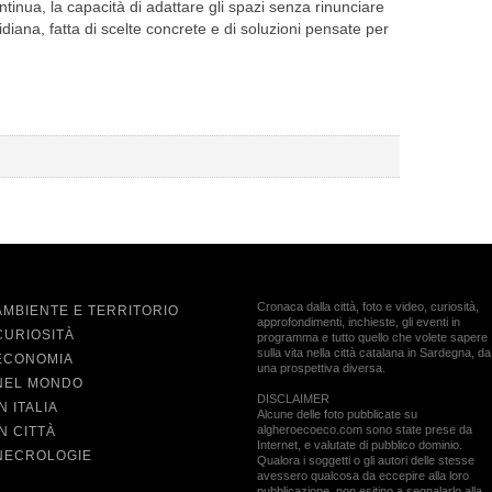
ntinua, la capacità di adattare gli spazi senza rinunciare
iana, fatta di scelte concrete e di soluzioni pensate per
Cronaca dalla città, foto e video, curiosità,
AMBIENTE E TERRITORIO
approfondimenti, inchieste, gli eventi in
CURIOSITÀ
programma e tutto quello che volete sapere
sulla vita nella città catalana in Sardegna, da
ECONOMIA
una prospettiva diversa.
NEL MONDO
DISCLAIMER
IN ITALIA
Alcune delle foto pubblicate su
algheroecoeco.com sono state prese da
IN CITTÀ
Internet, e valutate di pubblico dominio.
NECROLOGIE
Qualora i soggetti o gli autori delle stesse
avessero qualcosa da eccepire alla loro
pubblicazione, non esitino a segnalarlo alla