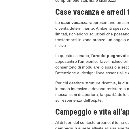
compromette stabilità e sicurezza.
Case vacanza e arredi
Le
case vacanza
rappresentano un altro 
diventa determinante. Ambienti spesso co
limitati, richiedono soluzioni che possan
trasformarsi in zona pranzo, un angolo c
estive.
In questo scenario, l’
arredo pieghevole
appesantire l’ambiente. Tavoli richiudibil
consentono di modulare lo spazio a seco
l’attenzione al design: linee essenziali e co
Per chi gestisce strutture ricettive, la dur
in modo intensivo e devono resistere a 
meccanismi di apertura, la qualità delle c
sull’esperienza dell’ospite.
Campeggio e vita all’a
Al di fuori del contesto urbano, il tema d
campeggio
e nelle attività all’aria ape