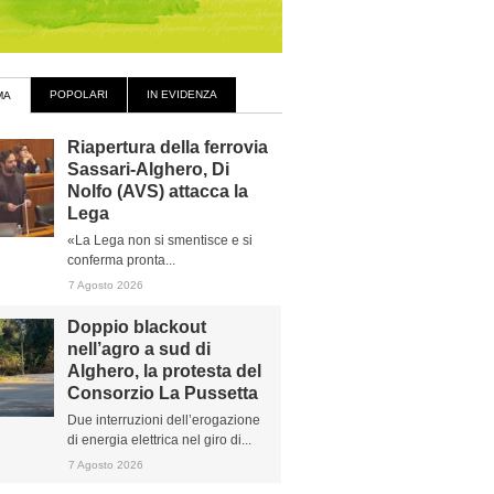
POPOLARI
IN EVIDENZA
MA
Riapertura della ferrovia
Sassari-Alghero, Di
Nolfo (AVS) attacca la
Lega
«La Lega non si smentisce e si
conferma pronta...
7 Agosto 2026
Doppio blackout
nell’agro a sud di
Alghero, la protesta del
Consorzio La Pussetta
Due interruzioni dell’erogazione
di energia elettrica nel giro di...
7 Agosto 2026