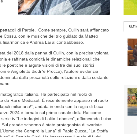
 e
ULTI
pettacoli di Parole. Come sempre, Cullin sarà affiancato
ele Cossu, con le musiche del trio guidato da Matteo
la fisarmonica e Andrea Lai al contrabbasso.
età del 2018 dalla penna di Cullin, con la precisa volontà
onia e raffinata comicità le dinamiche relazionali che
le poetiche e argute visioni di tre dei suoi storici
oni e Angioletto Biddi ‘e Proccu), l’autore evidenzia
, dominata dalla precarietà delle relazioni e dalla costante
umano.
matografico italiano. Ha partecipato nel ruolo di
te da Rai e Mediaset. È recentemente apparso nel ruolo
poli milionaria!”, andata in onda con la regia di Luca
arzo 2024 è tornato sul primo canale della Rai come
 serie tv “Le indagini di Lolita Lobosco”, affiancando Luisa
. Sul grande schermo è stato protagonista di svariate
e “L’Uomo che Comprò la Luna” di Paolo Zucca, “La Stoffa