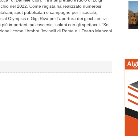
ca” di Daniele Ciprì. Ha interpretato il ruolo di Luigi
cchio nel 2022. Come regista ha realizzato numerosi
italiani, spot pubblicitari e campagne per il sociale,
ial Olympics e Gigi Riva per l’apertura dei giochi estivi
 più importanti palcoscenici isolani con gli spettacoli “Sei
nazionali come l’Ambra Jovinelli di Roma e il Teatro Manzoni