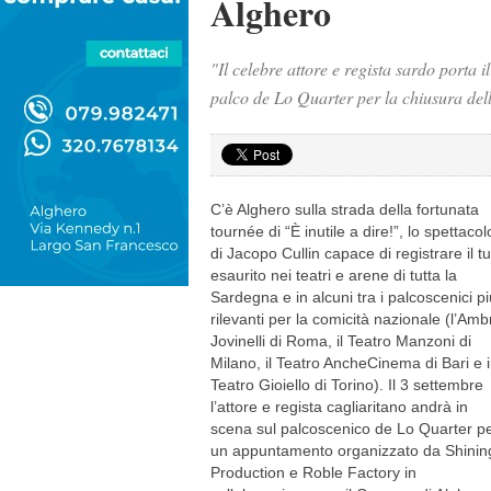
Alghero
"Il celebre attore e regista sardo porta i
palco de Lo Quarter per la chiusura del
C’è Alghero sulla strada della fortunata
tournée di “È inutile a dire!”, lo spettacol
di Jacopo Cullin capace di registrare il tu
esaurito nei teatri e arene di tutta la
Sardegna e in alcuni tra i palcoscenici pi
rilevanti per la comicità nazionale (l’Amb
Jovinelli di Roma, il Teatro Manzoni di
Milano, il Teatro AncheCinema di Bari e i
Teatro Gioiello di Torino). Il 3 settembre
l’attore e regista cagliaritano andrà in
scena sul palcoscenico de Lo Quarter p
un appuntamento organizzato da Shinin
Production e Roble Factory in