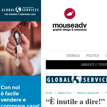
CRONACA
POLITICA
AMBIENTE E TERRI
Home
>
Alghero Eco
>
Musica e spettacolo
>
“È
“È inutile a dire!”