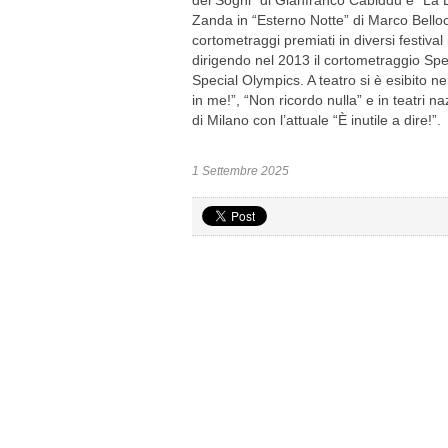
dei Sogni” di Gianfranco Cabiddu e “La Bu
Zanda in “Esterno Notte” di Marco Bello
cortometraggi premiati in diversi festival 
dirigendo nel 2013 il cortometraggio Spec
Special Olympics. A teatro si è esibito nei
in me!”, “Non ricordo nulla” e in teatri 
di Milano con l’attuale “È inutile a dire!”.
1 Settembre 2025