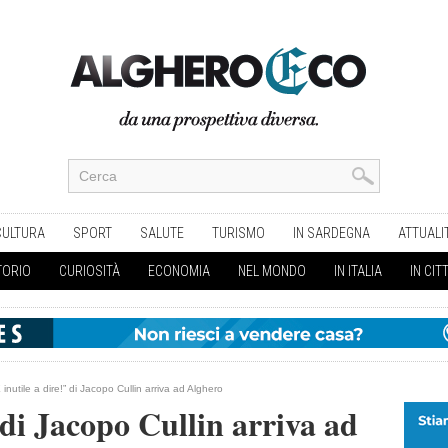
CULTURA
SPORT
SALUTE
TURISMO
IN SARDEGNA
ATTUALI
TORIO
CURIOSITÀ
ECONOMIA
NEL MONDO
IN ITALIA
IN CIT
 inutile a dire!” di Jacopo Cullin arriva ad Alghero
 di Jacopo Cullin arriva ad