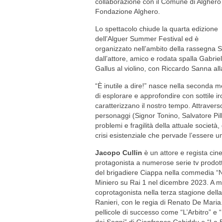
collaborazione con il Comune di Alghero
Fondazione Alghero.
Lo spettacolo chiude la quarta edizione
dell’Alguer Summer Festival ed è
organizzato nell’ambito della rassegna S
dall’attore, amico e rodata spalla Gabri
Gallus al violino, con Riccardo Sanna al
“È inutile a dire!” nasce nella seconda m
di esplorare e approfondire con sottile ir
caratterizzano il nostro tempo. Attraverso 
personaggi (Signor Tonino, Salvatore Pill
problemi e fragilità della attuale società
crisi esistenziale che pervade l’essere 
Jacopo Cullin
è un attore e regista cine
protagonista a numerose serie tv prodot
del brigadiere Ciappa nella commedia “Na
Miniero su Rai 1 nel dicembre 2023. A m
coprotagonista nella terza stagione della
Ranieri, con le regia di Renato De Maria
pellicole di successo come “L’Arbitro” 