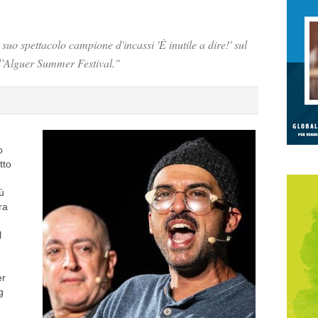
l suo spettacolo campione d'incassi 'È inutile a dire!' sul
l’Alguer Summer Festival."
o
tto
ù
ra
l
er
g