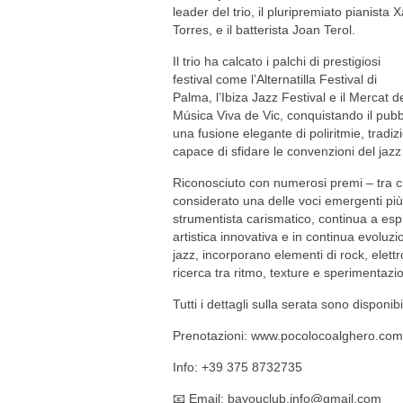
leader del trio, il pluripremiato pianista X
Torres, e il batterista Joan Terol.
Il trio ha calcato i palchi di prestigiosi
festival come l’Alternatilla Festival di
Palma, l’Ibiza Jazz Festival e il Mercat d
Música Viva de Vic, conquistando il pubb
una fusione elegante di poliritmie, trad
capace di sfidare le convenzioni del jazz 
Riconosciuto con numerosi premi – tra c
considerato una delle voci emergenti più
strumentista carismatico, continua a espl
artistica innovativa e in continua evolu
jazz, incorporano elementi di rock, elett
ricerca tra ritmo, texture e sperimentazi
Tutti i dettagli sulla serata sono dispon
Prenotazioni: www.pocolocoalghero.com
Info: +39 375 8732735
📧 Email:
bayouclub.info@gmail.com