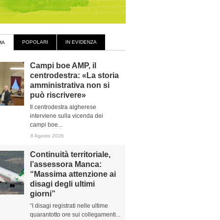
POPOLARI
IN EVIDENZA
MA
Campi boe AMP, il
centrodestra: «La storia
amministrativa non si
può riscrivere»
Il centrodestra algherese
interviene sulla vicenda dei
campi boe...
8 Agosto 2026
Continuità territoriale,
l’assessora Manca:
“Massima attenzione ai
disagi degli ultimi
giorni”
“I disagi registrati nelle ultime
quarantotto ore sui collegamenti...