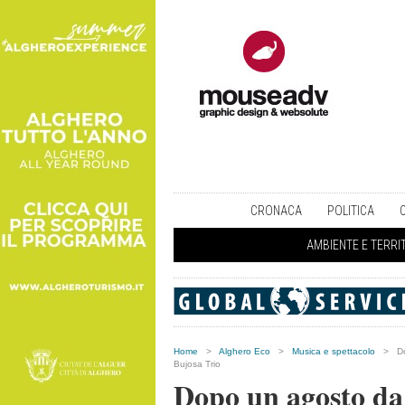
CRONACA
POLITICA
AMBIENTE E TERRI
Home
>
Alghero Eco
>
Musica e spettacolo
>
D
Bujosa Trio
Dopo un agosto da 