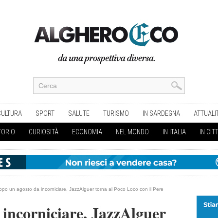
CULTURA
SPORT
SALUTE
TURISMO
IN SARDEGNA
ATTUALI
TORIO
CURIOSITÀ
ECONOMIA
NEL MONDO
IN ITALIA
IN CIT
opo un agosto da incorniciare, JazzAlguer torna al Poco Loco con il Pere
incorniciare, JazzAlguer