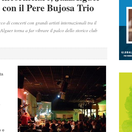
 con il Pere Bujosa Trio
 di concerti con grandi artisti internazionali tra il
Alguer torna a far vibrare il palco dello storico club
ta
.
o e