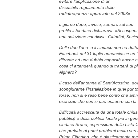
evitare l’applicazione di un
discutibile regolamento delle
radiofrequenze approvato nel 2003».
Il giorno dopo, invece, sempre sul suo
profilo il Sindaco dichiarava: «Si sospen
una soluzione condivisa, Cittadini, Socie
Delle due l’una: o il sindaco non ha dett
Facebook del 31 luglio annunciasse un “d
difronte ad una dubbia capacità anche ne
cosa ci attenderà quando si tratterà di pi
Alghero?
Il caso dell’antenna di Sant’Agostino, dov
scongiurarne l’installazione in quel punto,
forse, non si è reso bene conto che am
esercizio che non si può esaurire con la 
Difficoltà accresciute da una totale chius
pubblici) e della politica locale più in g
sindaco Bruno, espressione della Lista Ci
che prelude ai primi problemi molto seri 
Primo Cittadino, che è plasticamente men