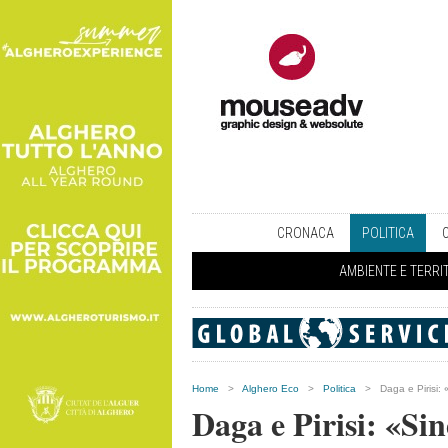
CRONACA
POLITICA
AMBIENTE E TERRI
Home
>
Alghero Eco
>
Politica
>
Daga e Pirisi:
Daga e Pirisi: «Si