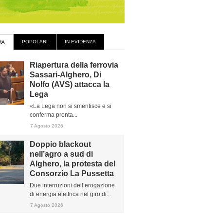
POPOLARI
IN EVIDENZA
MA
Riapertura della ferrovia
Sassari-Alghero, Di
Nolfo (AVS) attacca la
Lega
«La Lega non si smentisce e si
conferma pronta...
7 Agosto 2026
Doppio blackout
nell’agro a sud di
Alghero, la protesta del
Consorzio La Pussetta
Due interruzioni dell’erogazione
di energia elettrica nel giro di...
7 Agosto 2026