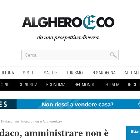
CULTURA
SPORT
SALUTE
TURISMO
IN SARDEGNA
ATTUALI
TORIO
CURIOSITÀ
ECONOMIA
NEL MONDO
IN ITALIA
IN CIT
 «Sindaco, amministrare non è fare retorica»
ndaco, amministrare non è