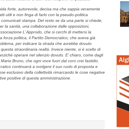
da forte, autorevole, decisa ma che sappia veramente
atti utili e non finga di farlo con la pseudo-politica
 comunicati stampa. Del resto se da una parte si chiede,
r la sanità, una collaborazione dalle opposizioni,
’associazione L’ Approdo, che si cerchi di mettersi la
 forza politica, il Partito Democratico, che aveva già
roblema, per indicare la strada che avrebbe dovuto
uesta straordinaria realtà. Invece niente, si è scelto di
anzichè operare nel silenzio dovuto. E’ chiaro, come dagli
Mario Bruno, che ogni voce fuori dal coro crei fastidio.
cratico continuerà a svolgere il suo ruolo di proposta e
eresse esclusivo della collettività rimarcando le cose negative
tive positive di questa amministrazione.