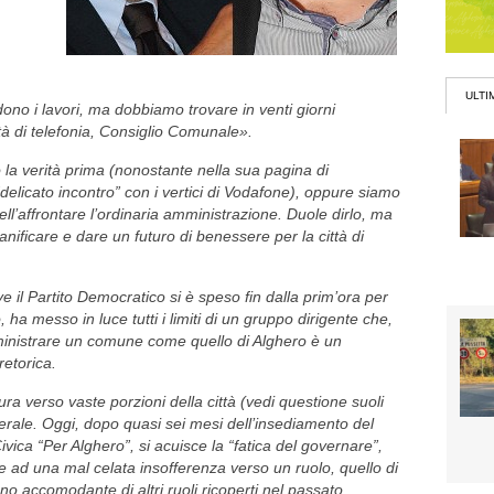
ULTI
dono i lavori, ma dobbiamo trovare in venti giorni
tà di telefonia, Consiglio Comunale».
o la verità prima (nonostante nella sua pagina di
elicato incontro” con i vertici di Vodafone), oppure siamo
ll’affrontare l’ordinaria amministrazione. Duole dirlo, ma
anificare e dare un futuro di benessere per la città di
e il Partito Democratico si è speso fin dalla prim’ora per
 ha messo in luce tutti i limiti di un gruppo dirigente che,
ministrare un comune come quello di Alghero è un
retorica.
ura verso vaste porzioni della città (vedi questione suoli
enerale. Oggi, dopo quasi sei mesi dell’insediamento del
vica “Per Alghero”, si acuisce la “fatica del governare”,
e ad una mal celata insofferenza verso un ruolo, quello di
o accomodante di altri ruoli ricoperti nel passato.