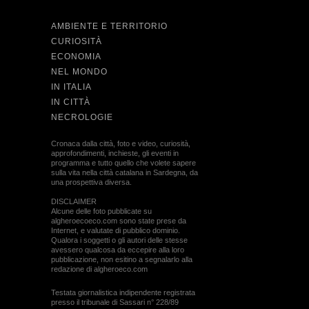
AMBIENTE E TERRITORIO
CURIOSITÀ
ECONOMIA
NEL MONDO
IN ITALIA
IN CITTÀ
NECROLOGIE
Cronaca dalla città, foto e video, curiosità,
approfondimenti, inchieste, gli eventi in
programma e tutto quello che volete sapere
sulla vita nella città catalana in Sardegna, da
una prospettiva diversa.
DISCLAIMER
Alcune delle foto pubblicate su
algheroecoeco.com sono state prese da
Internet, e valutate di pubblico dominio.
Qualora i soggetti o gli autori delle stesse
avessero qualcosa da eccepire alla loro
pubblicazione, non esitino a segnalarlo alla
redazione di algheroeco.com
Testata giornalistica indipendente registrata
presso il tribunale di Sassari n° 228/89