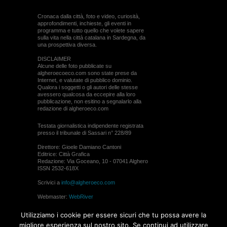
Cronaca dalla città, foto e video, curiosità,
approfondimenti, inchieste, gli eventi in
programma e tutto quello che volete sapere
sulla vita nella città catalana in Sardegna, da
una prospettiva diversa.
DISCLAIMER
Alcune delle foto pubblicate su
algheroecoeco.com sono state prese da
Internet, e valutate di pubblico dominio.
Qualora i soggetti o gli autori delle stesse
avessero qualcosa da eccepire alla loro
pubblicazione, non esitino a segnalarlo alla
redazione di algheroeco.com
Testata giornalistica indipendente registrata
presso il tribunale di Sassari n° 228/89
Direttore: Gioele Damiano Cantoni
Editrice: Città Grafica
Redazione: Via Goceano, 10 - 07041 Alghero
ISSN 2532-618X
Scrivici a
info@algheroeco.com
Webmaster:
WebRiver
© ALGHERO ECO Riproduzione solo con il
Utilizziamo i cookie per essere sicuri che tu possa avere la
permesso di algheroeco.com
migliore esperienza sul nostro sito. Se continui ad utilizzare