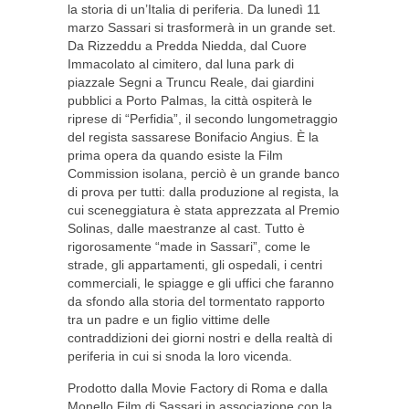
la storia di un’Italia di periferia. Da lunedì 11
marzo Sassari si trasformerà in un grande set.
Da Rizzeddu a Predda Niedda, dal Cuore
Immacolato al cimitero, dal luna park di
piazzale Segni a Truncu Reale, dai giardini
pubblici a Porto Palmas, la città ospiterà le
riprese di “Perfidia”, il secondo lungometraggio
del regista sassarese Bonifacio Angius. È la
prima opera da quando esiste la Film
Commission isolana, perciò è un grande banco
di prova per tutti: dalla produzione al regista, la
cui sceneggiatura è stata apprezzata al Premio
Solinas, dalle maestranze al cast. Tutto è
rigorosamente “made in Sassari”, come le
strade, gli appartamenti, gli ospedali, i centri
commerciali, le spiagge e gli uffici che faranno
da sfondo alla storia del tormentato rapporto
tra un padre e un figlio vittime delle
contraddizioni dei giorni nostri e della realtà di
periferia in cui si snoda la loro vicenda.
Prodotto dalla Movie Factory di Roma e dalla
Monello Film di Sassari in associazione con la