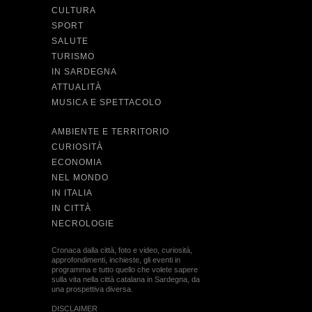
CULTURA
SPORT
SALUTE
TURISMO
IN SARDEGNA
ATTUALITÀ
MUSICA E SPETTACOLO
AMBIENTE E TERRITORIO
CURIOSITÀ
ECONOMIA
NEL MONDO
IN ITALIA
IN CITTÀ
NECROLOGIE
Cronaca dalla città, foto e video, curiosità,
approfondimenti, inchieste, gli eventi in
programma e tutto quello che volete sapere
sulla vita nella città catalana in Sardegna, da
una prospettiva diversa.
DISCLAIMER