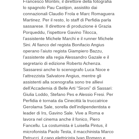
Francesco Montini, il direttore della fotografia
lo spagnolo Pau Castijon, assistito dai
connazionali Claudio Frola e Marc Romaguera
Martinez. Per il resto, lo staff di Perfidia parla
sassarese. Il direttore di produzione è Grazia
Porqueddu, l’ispettore Gavino Tilocca,
l’assistente Michele Marchi e il runner Michele
Sini. Al fianco del regista Bonifacio Angius
operano l’aiuto regista Giampiero Bazzu,
l’assistente alla regia Alessandro Gazale e il
segretario di edizione Roberto Achenza.
Sassaresi anche lo scenografo Luca Noce e
l’attrezzista Salvatore Angius, mentre gli
assistenti alla scenografia sono tre allievi
dell’Accademia di Belle Arti “Sironi” di Sassari:
Giulia Loddo, Stefano Pes e Alessio Fresi. Per
Perfidia è tornata da Cinecittà la truccatrice
Gerolama Sale, sorella dell’indipendentista e
leader di Irs, Gavino Sale. Vive a Roma e
lavora nel cinema anche il fonico, Piero
Fancellu. La costumista è Luisella Pintus, il
microfonista Paolo Testa, il macchinista Marco
Petrucci, il capo elettricista Ivan Romero e