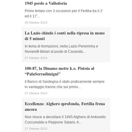
1945 perde a Valledoria
Primo tempo con 3 occasioni per il Fertilia tra il 2′
ed il 17′...
28 Ottobre 2013
La Lazio chiude i conti nella ripresa in meno
di 5 minuti
In tema di formazioni, nella Lazio Pereirinha e
Novaretti titolari al posto di Cavanda...
27 Ottobre 2013
100-87, la Dinamo mette k.o. Pistoia al
“PalaSerradimigni”
Il Banco di Sardegna è stato praticamente sempre
in vantaggio tranne che sul primo...
27 Ottobre 2013
Eccellenza: Alghero sprofonda, Fertilia frena
ancora
Non riesce a decollare il 1945 Alghero di Antonello
Cuccureddu e Peppone Salaris. A...
27 Ottobre 2013