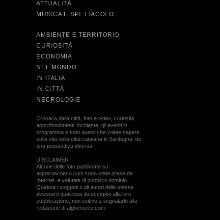
ATTUALITÀ
MUSICA E SPETTACOLO
AMBIENTE E TERRITORIO
CURIOSITÀ
ECONOMIA
NEL MONDO
IN ITALIA
IN CITTÀ
NECROLOGIE
Cronaca dalla città, foto e video, curiosità,
approfondimenti, inchieste, gli eventi in
programma e tutto quello che volete sapere
sulla vita nella città catalana in Sardegna, da
una prospettiva diversa.
DISCLAIMER
Alcune delle foto pubblicate su
algheroecoeco.com sono state prese da
Internet, e valutate di pubblico dominio.
Qualora i soggetti o gli autori delle stesse
avessero qualcosa da eccepire alla loro
pubblicazione, non esitino a segnalarlo alla
redazione di algheroeco.com