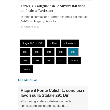
Torres, a Castiglione delle Stiviere 0-0 dopo
un finale soffertissimo
In tema di formazione, Torres schierata col modulo
4-4-2 con Migani, De Gol e...
27 Ottobre 2013
Page 406 of 453
« First
‹ Previous
402
403
404
405
406
407
408
409
410
Next ›
Last »
ULTIME NEWS
Riapre il Ponte Calich 1: conclusi i
lavori sulla Statale 291 Dir
«Esprimo grande soddisfazione per la
conclusione, nel pieno rispetto dei...