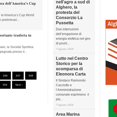
nell’agro a sud di
tura dell’America’s Cup
Alghero, la
protesta del
e le America’s Cup World
Consorzio La
preliminari...
Pussetta
Due interruzioni
dell’erogazione di
ortante trasferta in
energia elettrica nel giro
di pochi...
io, la Società Sportiva
7 Agosto 2026
egnata presso il...
Lutto nel Centro
Storico per la
scomparsa di
Eleonora Carta
346
347
348
Il Sindaco Raimondo
354
Next ›
Cacciotto e
l’Amministrazione
comunale esprimono il
più...
7 Agosto 2026
Area Marina