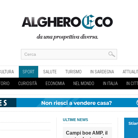
CULTURA
SPORT
SALUTE
TURISMO
IN SARDEGNA
ATTUALI
TORIO
CURIOSITÀ
ECONOMIA
NEL MONDO
IN ITALIA
IN CIT
ULTIME NEWS
Campi boe AMP, il