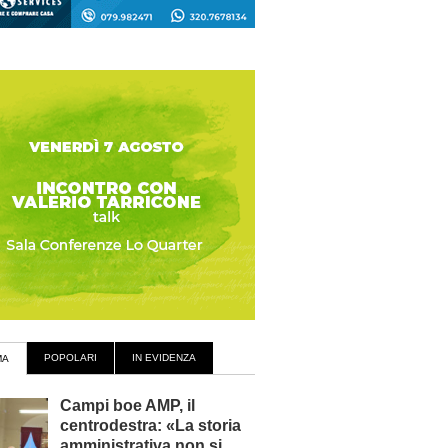
POPOLARI
IN EVIDENZA
MA
Campi boe AMP, il
centrodestra: «La storia
amministrativa non si