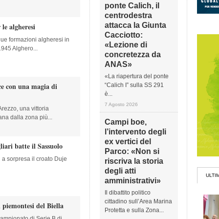
ponte Calich, il
centrodestra
attacca la Giunta
 le algheresi
Cacciotto:
due formazioni algheresi in
«Lezione di
 1945 Alghero...
concretezza da
ANAS»
«La riapertura del ponte
ce con una magia di
“Calich I” sulla SS 291
è...
7 Agosto 2026
Arezzo, una vittoria
ana dalla zona più...
Campi boe,
l’intervento degli
ex vertici del
liari batte il Sassuolo
Parco: «Non si
’ a sorpresa il croato Duje
riscriva la storia
degli atti
ULTI
amministrativi»
Il dibattito politico
cittadino sull’Area Marina
 piemontesi del Biella
Protetta e sulla Zona...
ampionato di Serie B di