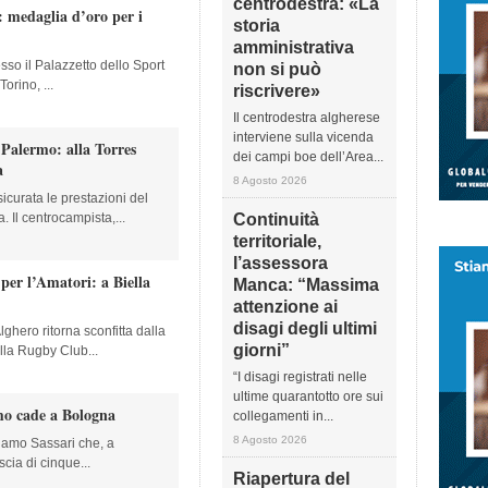
centrodestra: «La
 medaglia d’oro per i
storia
amministrativa
so il Palazzetto dello Sport
non si può
orino, ...
riscrivere»
Il centrodestra algherese
interviene sulla vicenda
 Palermo: alla Torres
dei campi boe dell’Area...
a
8 Agosto 2026
icurata le prestazioni del
. Il centrocampista,...
Continuità
territoriale,
l’assessora
per l’Amatori: a Biella
Manca: “Massima
attenzione ai
disagi degli ultimi
hero ritorna sconfitta dalla
giorni”
lla Rugby Club...
“I disagi registrati nelle
ultime quarantotto ore sui
amo cade a Bologna
collegamenti in...
8 Agosto 2026
inamo Sassari che, a
scia di cinque...
Riapertura del