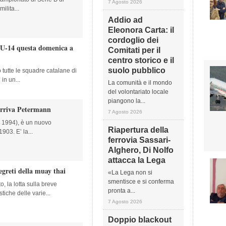
7 Agosto 2026
ilita...
Addio ad
Eleonora Carta: il
cordoglio dei
a U-14 questa domenica a
Comitati per il
centro storico e il
suolo pubblico
tutte le squadre catalane di
in un...
La comunità e il mondo
del volontariato locale
piangono la...
arriva Petermann
7 Agosto 2026
 1994), è un nuovo
Riapertura della
903. E’ la...
ferrovia Sassari-
Alghero, Di Nolfo
attacca la Lega
segreti della muay thai
«La Lega non si
smentisce e si conferma
, la lotta sulla breve
pronta a...
stiche delle varie...
7 Agosto 2026
Doppio blackout