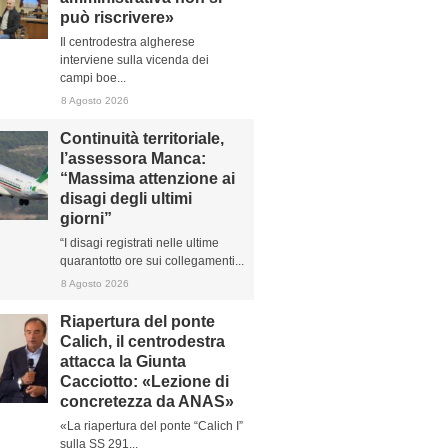
può riscrivere»
Il centrodestra algherese
interviene sulla vicenda dei
campi boe...
8 Agosto 2026
Continuità territoriale,
l’assessora Manca:
“Massima attenzione ai
disagi degli ultimi
giorni”
“I disagi registrati nelle ultime
quarantotto ore sui collegamenti...
8 Agosto 2026
Riapertura del ponte
Calich, il centrodestra
attacca la Giunta
Cacciotto: «Lezione di
concretezza da ANAS»
«La riapertura del ponte “Calich I”
sulla SS 291...