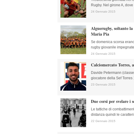
Rugby. Nel girone A, dove m
24 Gennaio 2015
Alguerugby, soltanto l
Maria Pia
Se domenica scorsa erano 
rugby giovanile impegnate 
24 Gennaio 2015
Calciomercato Torres, 
Davide Petermann (classe
giocatore della Sef Torres 1
23 Gennaio 2015
Due corsi per svelare i 
Le tattiche di combattimento
distanza quindi le caratteri
22 Gennaio 2015