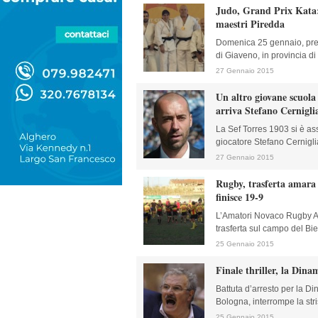
Judo, Grand Prix Kata:
maestri Piredda
Domenica 25 gennaio, pres
di Giaveno, in provincia di T
27 Gennaio 2015
Un altro giovane scuola
arriva Stefano Cernigli
La Sef Torres 1903 si è ass
giocatore Stefano Cerniglia
27 Gennaio 2015
Rugby, trasferta amara 
finisce 19-9
L’Amatori Novaco Rugby Alg
trasferta sul campo del Bie
25 Gennaio 2015
Finale thriller, la Din
Battuta d’arresto per la D
Bologna, interrompe la stri
25 Gennaio 2015