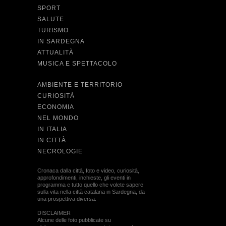
SPORT
SALUTE
TURISMO
IN SARDEGNA
ATTUALITÀ
MUSICA E SPETTACOLO
AMBIENTE E TERRITORIO
CURIOSITÀ
ECONOMIA
NEL MONDO
IN ITALIA
IN CITTÀ
NECROLOGIE
Cronaca dalla città, foto e video, curiosità,
approfondimenti, inchieste, gli eventi in
programma e tutto quello che volete sapere
sulla vita nella città catalana in Sardegna, da
una prospettiva diversa.
DISCLAIMER
Alcune delle foto pubblicate su