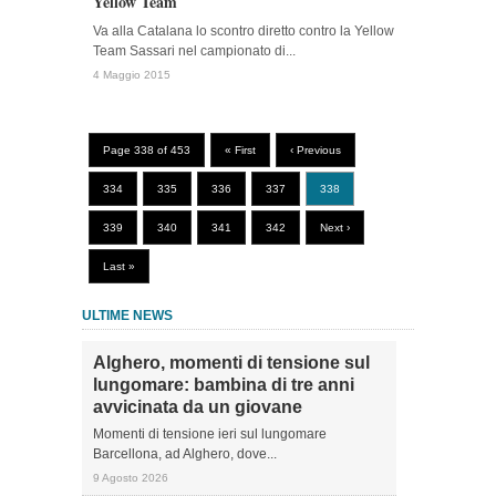
Yellow Team
Va alla Catalana lo scontro diretto contro la Yellow
Team Sassari nel campionato di...
4 Maggio 2015
Page 338 of 453
« First
‹ Previous
334
335
336
337
338
339
340
341
342
Next ›
Last »
ULTIME NEWS
Alghero, momenti di tensione sul
lungomare: bambina di tre anni
avvicinata da un giovane
Momenti di tensione ieri sul lungomare
Barcellona, ad Alghero, dove...
9 Agosto 2026