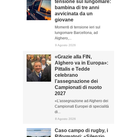
tensione sul lungomare:
bambina di tre anni
avvicinata da un
giovane
Momenti di tensione ieri sul
lungomare Barcellona, ad
Alghero,...
9 Agosto 2026
«Grazie alla FIN,
Alghero va in Europa»:
Pittalis e Tedde
celebrano
l’assegnazione dei
Campionati di nuoto
2027
«L’assegnazione ad Alghero dei
Campionati Europei di specialità
di...
8 Agosto 2026
Caso campo di rugby, i
Riformatori: «Silenzio