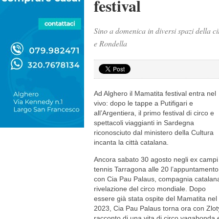
festival
Sino a domenica in diversi spazi della c
e Rondella
Ad Alghero il Mamatita festival entra nel
vivo: dopo le tappe a Putifigari e
all’Argentiera, il primo festival di circo e
spettacoli viaggianti in Sardegna
riconosciuto dal ministero della Cultura
incanta la città catalana.
Ancora sabato 30 agosto negli ex campi
tennis Tarragona alle 20 l’appuntamento
con Cia Pau Palaus, compagnia catalan
rivelazione del circo mondiale. Dopo
essere già stata ospite del Mamatita nel
2023, Cia Pau Palaus torna ora con Zloty,
racconto di una vita di circo vagabonda 