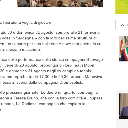
iberatoria voglia di giocare.
ULTI
sabato 30 e domenica 31 agosto, sempre alle 21, arrivano
a volta in Sardegna – con la loro bellissima struttura di
n, un cabaret per una ballerina e nove marionette in cui
gura, danza e maschere.
invece delle performance della storica compagnia Girovago
i, venerdì 29 agosto, propongono i loro Teatri Mobili
to 30 e domenica 31 agosto negli ex campi da tennis
diverse repliche tra le 17,30 e le 20,30, ci sono Manoviva,
rà messo in scena dalla compagnia Dromosofista.
 delle prossime giornate: Le due e un quarto, compagnia
agna e Teresa Bruno, che con la loro comicità e i pupazzi
sere umano, Le Radiose, compagnia che esplora la
o.