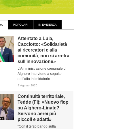
POPOLARI
IN EVIDENZA
MA
Attentato a Lula,
Cacciotto: «Solidarietà
ai ricercatori e alla
comunità, non si arretra
sull’innovazione»
L’Amministrazione comunale di
Alghero interviene a seguito
dell’atto intimidatorio...
7 Agosto 2026
Continuità territoriale,
Tedde (FI): «Nuovo flop
su Alghero-Linate?
Servono aerei più
piccoli e adatti»
“Con il terzo bando sulla