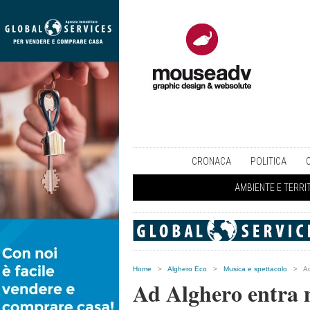
CRONACA
POLITICA
AMBIENTE E TERRI
Home
>
Alghero Eco
>
Musica e spettacolo
>
Ad
Ad Alghero entra n