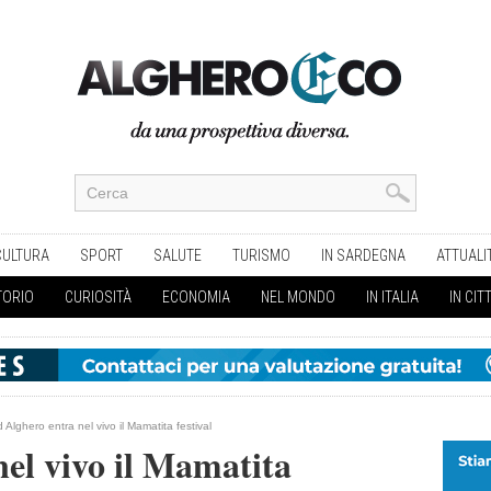
CULTURA
SPORT
SALUTE
TURISMO
IN SARDEGNA
ATTUALI
TORIO
CURIOSITÀ
ECONOMIA
NEL MONDO
IN ITALIA
IN CIT
 Alghero entra nel vivo il Mamatita festival
el vivo il Mamatita