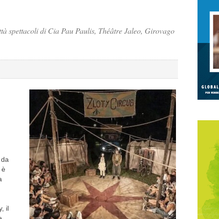
ittà spettacoli di Cia Pau Paulis, Théâtre Jaleo, Girovago
 da
 è
a
 il
e