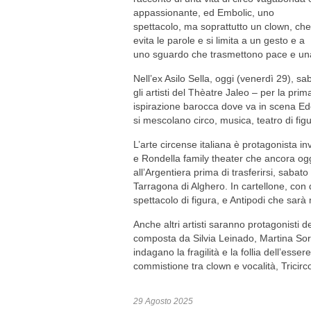
appassionante, ed Embolic, uno
spettacolo, ma soprattutto un clown, che
evita le parole e si limita a un gesto e a
uno sguardo che trasmettono pace e una l
Nell’ex Asilo Sella, oggi (venerdì 29), 
gli artisti del Thèatre Jaleo – per la prim
ispirazione barocca dove va in scena Ede
si mescolano circo, musica, teatro di fi
L’arte circense italiana è protagonista 
e Rondella family theater che ancora ogg
all’Argentiera prima di trasferirsi, saba
Tarragona di Alghero. In cartellone, con 
spettacolo di figura, e Antipodi che sa
Anche altri artisti saranno protagonisti
composta da Silvia Leinado, Martina Sor
indagano la fragilità e la follia dell’es
commistione tra clown e vocalità, Tricirc
29 Agosto 2025