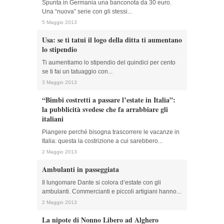
Spunta in Germania una banconota da 30 euro.
Una “nuova” serie con gli stessi...
5 Maggio 2013
Usa: se ti tatui il logo della ditta ti aumentano
lo stipendio
Ti aumentiamo lo stipendio del quindici per cento
se ti fai un tatuaggio con...
3 Maggio 2013
“Bimbi costretti a passare l’estate in Italia”:
la pubblicità svedese che fa arrabbiare gli
italiani
Piangere perché bisogna trascorrere le vacanze in
Italia: questa la costrizione a cui sarebbero...
2 Maggio 2013
Ambulanti in passeggiata
Il lungomare Dante si colora d’estate con gli
ambulanti. Commercianti e piccoli artigiani hanno...
2 Maggio 2013
La nipote di Nonno Libero ad Alghero