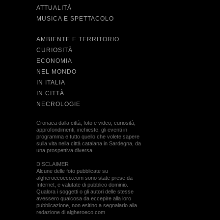
ATTUALITÀ
MUSICA E SPETTACOLO
AMBIENTE E TERRITORIO
CURIOSITÀ
ECONOMIA
NEL MONDO
IN ITALIA
IN CITTÀ
NECROLOGIE
Cronaca dalla città, foto e video, curiosità,
approfondimenti, inchieste, gli eventi in
programma e tutto quello che volete sapere
sulla vita nella città catalana in Sardegna, da
una prospettiva diversa.
DISCLAIMER
Alcune delle foto pubblicate su
algheroecoeco.com sono state prese da
Internet, e valutate di pubblico dominio.
Qualora i soggetti o gli autori delle stesse
avessero qualcosa da eccepire alla loro
pubblicazione, non esitino a segnalarlo alla
redazione di algheroeco.com