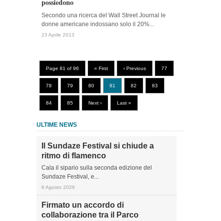
possiedono
Secondo una ricerca del Wall Street Journal le
donne americane indossano solo il 20%...
23 Aprile 2013
Page 81 of 96
« First
‹ Previous
77
78
79
80
81
82
83
84
85
Next ›
Last »
ULTIME NEWS
Il Sundaze Festival si chiude a
ritmo di flamenco
Cala il sipario sulla seconda edizione del
Sundaze Festival, e...
6 Agosto 2026
Firmato un accordo di
collaborazione tra il Parco