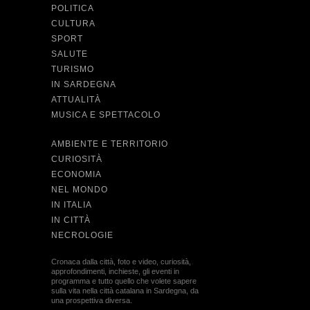
POLITICA
CULTURA
SPORT
SALUTE
TURISMO
IN SARDEGNA
ATTUALITÀ
MUSICA E SPETTACOLO
AMBIENTE E TERRITORIO
CURIOSITÀ
ECONOMIA
NEL MONDO
IN ITALIA
IN CITTÀ
NECROLOGIE
Cronaca dalla città, foto e video, curiosità,
approfondimenti, inchieste, gli eventi in
programma e tutto quello che volete sapere
sulla vita nella città catalana in Sardegna, da
una prospettiva diversa.