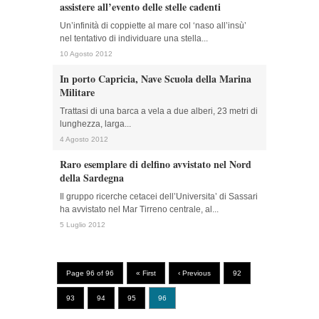
assistere all’evento delle stelle cadenti
Un’infinità di coppiette al mare col ‘naso all’insù’
nel tentativo di individuare una stella...
10 Agosto 2012
In porto Capricia, Nave Scuola della Marina
Militare
Trattasi di una barca a vela a due alberi, 23 metri di
lunghezza, larga...
4 Agosto 2012
Raro esemplare di delfino avvistato nel Nord
della Sardegna
Il gruppo ricerche cetacei dell’Universita’ di Sassari
ha avvistato nel Mar Tirreno centrale, al...
5 Luglio 2012
Page 96 of 96
« First
‹ Previous
92
93
94
95
96